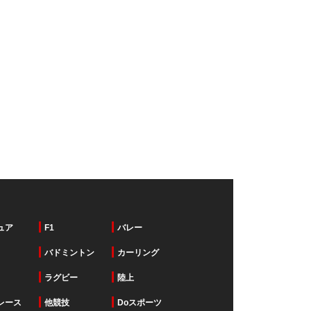
ュア
F1
バレー
バドミントン
カーリング
ラグビー
陸上
レース
他競技
Doスポーツ