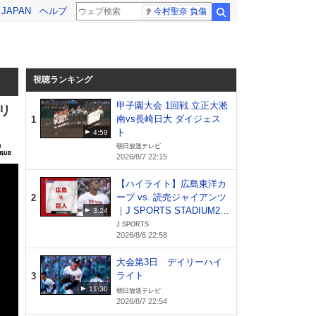
! JAPAN
ヘルプ
今村聖奈 負傷
検索
視聴ランキング
甲子園大会 1回戦 立正大淞
トリ
南vs長崎日大 ダイジェス
1
ト
4:59
朝日放送テレビ
2026/8/7 22:15
【ハイライト】広島東洋カ
ープ vs. 読売ジャイアンツ
2
｜J SPORTS STADIUM20
3:24
26（8月6日）
J SPORTS
2026/8/6 22:58
大会第3日 デイリーハイ
ライト
3
11:30
朝日放送テレビ
2026/8/7 22:54