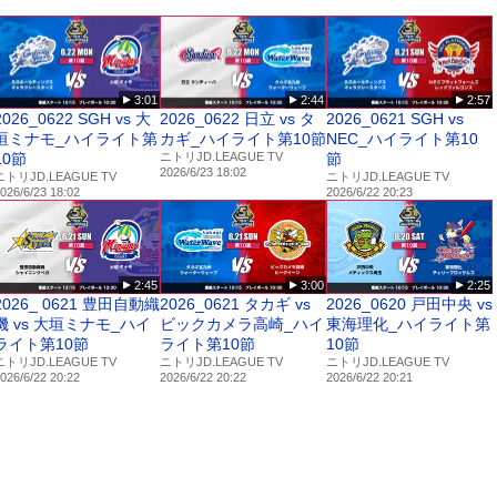
ちら
/video/player/10092294
3:01
2:44
2:57
ives/vod/3079/
2026_0622 SGH vs 大
2026_0622 日立 vs タ
2026_0621 SGH vs
垣ミナモ_ハイライト第
カギ_ハイライト第10節
NEC_ハイライト第10
10節
ニトリJD.LEAGUE TV
節
2026/6/23 18:02
ニトリJD.LEAGUE TV
ニトリJD.LEAGUE TV
026/6/23 18:02
2026/6/22 20:23
2:45
3:00
2:25
2026_ 0621 豊田自動織
2026_0621 タカギ vs
2026_0620 戸田中央 vs
機 vs 大垣ミナモ_ハイ
ビックカメラ高崎_ハイ
東海理化_ハイライト第
ライト第10節
ライト第10節
10節
ニトリJD.LEAGUE TV
ニトリJD.LEAGUE TV
ニトリJD.LEAGUE TV
026/6/22 20:22
2026/6/22 20:22
2026/6/22 20:21