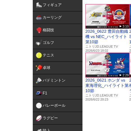
この試合のハイライトはこ
フィギュア
https://sports.yahoo.co.jp
カーリング
試合詳細はこちら
3:10
https://jdleague.jp/game_l
格闘技
2026_0622 豊田自動織
機 vs NEC_ハイライト
第10節
ゴルフ
ニトリJD.LEAGUE TV
2026/6/23 18:02
2
テニス
卓球
2:29
2026_0621 ホンダ vs
バドミントン
東海理化_ハイライト第
10節
F1
ニトリJD.LEAGUE TV
2026/6/22 20:23
2
バレーボール
ラグビー
陸上