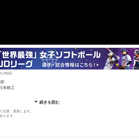
,366回
4節
 日本精工
続きを読む
のエリカ・ピアンカステリ選手のMost Wow! Player インタビュー!!
・スタローン
り次第、更新します。
あります。
手のWow!なプロフィールはこちら！
ue.jp/player/erika_piancastelli/