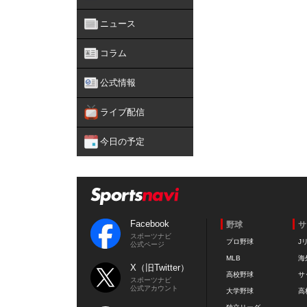
ニュース
コラム
公式情報
ライブ配信
今日の予定
Facebook
野球
サ
スポーツナビ
プロ野球
J
公式ページ
MLB
海
X（旧Twitter）
高校野球
サ
スポーツナビ
公式アカウント
大学野球
高