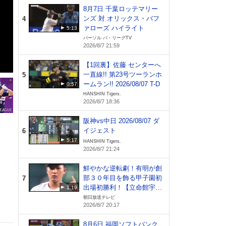
8月7日 千葉ロッテマリー
ンズ 対 オリックス・バフ
4
ァローズ ハイライト
5:13
パーソル パ・リーグTV
2026/8/7 21:59
【1回裏】佐藤 センターへ
一直線!! 第23号ツーランホ
5
ームラン!! 2026/08/07 T-D
0:57
HANSHIN Tigers.
2026/8/7 18:36
阪神vs中日 2026/08/07 ダ
イジェスト
6
5:17
HANSHIN Tigers.
2026/8/7 21:24
鮮やかな逆転劇！有明が創
部３０年目を飾る甲子園初
7
出場初勝利！【立命館宇治
1:19
vs有明】
朝日放送テレビ
2026/8/7 20:17
8月6日 福岡ソフトバンク