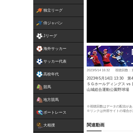
独立リーグ
侍ジャパン
Jリーグ
海外サッカー
サッカー代表
2023/5/14 16:32
視聴回数：15
高校年代
2023年5月14日 13:30 第
ＳＧホールディングス vs
競馬
山城総合運動公園野球場
地方競馬
勝利したＳＧホールディングス
#ウルカ #イタリアン
※視聴回数はデータの配信があ
※リンクは外部サイトの場合が
ボートレース
エリカ・ピアンカステリ選
https://wowcollection.jdleag
関連動画
大相撲