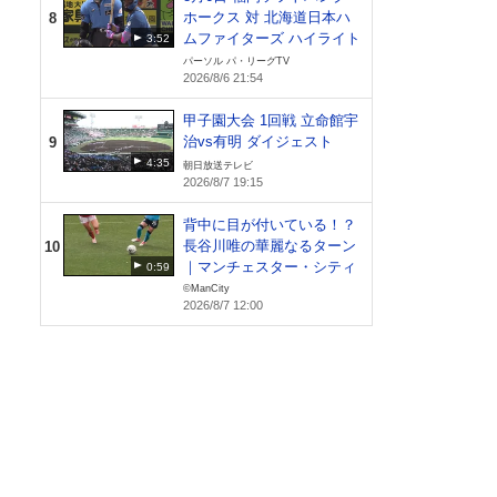
ホークス 対 北海道日本ハ
8
ムファイターズ ハイライト
3:52
パーソル パ・リーグTV
2026/8/6 21:54
甲子園大会 1回戦 立命館宇
治vs有明 ダイジェスト
9
4:35
朝日放送テレビ
2026/8/7 19:15
背中に目が付いている！？
長谷川唯の華麗なるターン
10
｜マンチェスター・シティ
0:59
©ManCity
2026/8/7 12:00