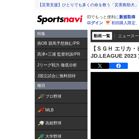
【災害支援】ひとりでも多くの命を救う「災害救助犬」
IDでもっと便利に
新規取得
ログイン
初回購入限定
特集
動画一覧
ニュース
燕OB 競馬予想挑む/PR
【ＳＧＨ エリカ・ピア
髙津×三浦 監督対談/PR
JD.LEAGUE 2023
Jリーグ戦力 徹底分析
J国立試合に無料招待
種目
プロ野球
MLB
高校野球
大学野球