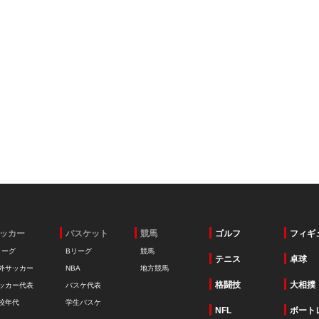
ッカー
バスケット
競馬
ゴルフ
フィギ
リーグ
Bリーグ
競馬
テニス
卓球
外サッカー
NBA
地方競馬
格闘技
大相撲
ッカー代表
バスケ代表
校年代
学生バスケ
NFL
ボート