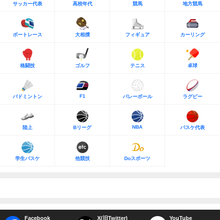
サッカー代表
高校年代
競馬
地方競馬
ボートレース
大相撲
フィギュア
カーリング
格闘技
ゴルフ
テニス
卓球
F1
バドミントン
バレーボール
ラグビー
NBA
陸上
Bリーグ
バスケ代表
学生バスケ
他競技
Doスポーツ
Facebook
X(旧Twitter)
YouTube