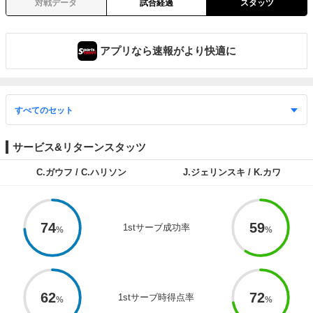
対戦データ
試合経過
スタッツ
アプリなら速報がより快適に
サービス&リターンスタッツ
C.ガウフ / C.ハリソン
J.ジェリンスキ / K.カワ
74
59
1stサーブ成功率
62
72
1stサーブ時得点率