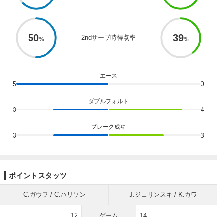
50
39
2ndサーブ時得点率
エース
5
0
ダブルフォルト
3
4
ブレーク成功
3
3
ポイントスタッツ
C.ガウフ / C.ハリソン
J.ジェリンスキ / K.カワ
12
ゲーム
14