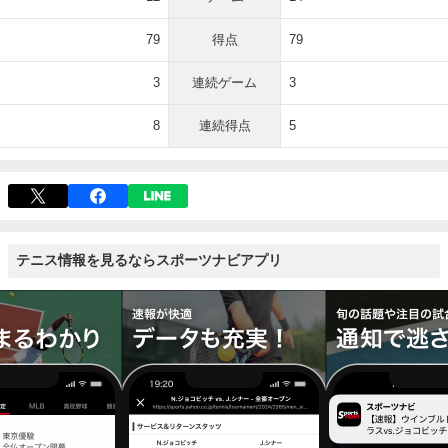
79
得点
79
3
連続ゲーム
3
8
連続得点
5
テニス情報を見るならスポーツナビアプリ