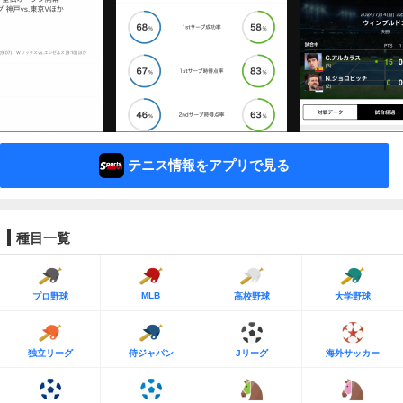
テニス情報をアプリで見る
種目一覧
MLB
プロ野球
高校野球
大学野球
独立リーグ
侍ジャパン
Jリーグ
海外サッカー