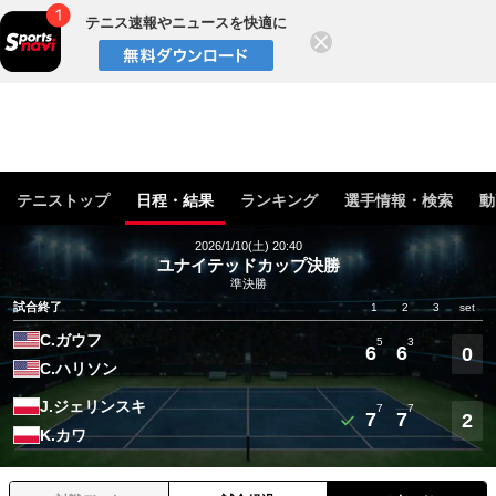
テニス速報やニュースを快適に
閉じる
テニストップ
日程・結果
ランキング
選手情報・検索
動
2026/1/10(土) 20:40
ユナイテッドカップ決勝
準決勝
試合終了
1
2
3
set
C.ガウフ
5
3
6
6
0
C.ハリソン
J.ジェリンスキ
7
7
7
7
2
K.カワ