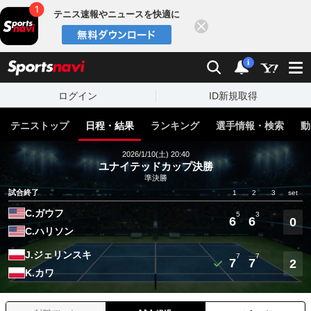
テニス速報やニュースを快適に
閉じる
スポーツナビ
検索
通知
i
ログイン
ID新規取得
テニストップ
日程・結果
ランキング
選手情報・検索
動
2026/1/10(土) 20:40
ユナイテッドカップ決勝
準決勝
試合終了
1
2
3
set
C.ガウフ
5
3
6
6
0
C.ハリソン
J.ジェリンスキ
7
7
7
7
2
K.カワ