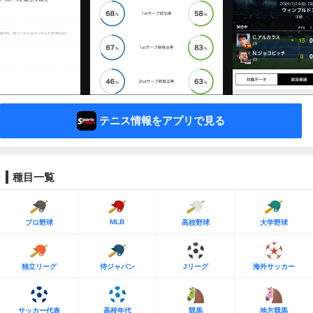
テニス情報をアプリで見る
種目一覧
MLB
プロ野球
高校野球
大学野球
独立リーグ
侍ジャパン
Jリーグ
海外サッカー
サッカー代表
高校年代
競馬
地方競馬