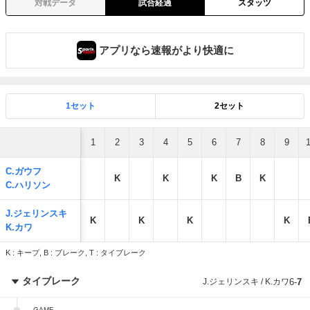
対戦データ
試合経過
スタッツ
アプリなら速報がより快適に
1セット
2セット
1
2
3
4
5
6
7
8
9
C.ガウフ
K
K
K
B
K
C.ハリソン
J.ジェリンスキ
K
K
K
K
K.カワ
K : キープ, B : ブレーク, T : タイブレーク
タイブレーク
J.ジェリンスキ / K.カワ
6
-
7
GAME