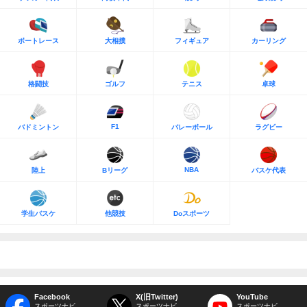
ボートレース
大相撲
フィギュア
カーリング
格闘技
ゴルフ
テニス
卓球
F1
バドミントン
バレーボール
ラグビー
NBA
陸上
Bリーグ
バスケ代表
学生バスケ
他競技
Doスポーツ
Facebook
X(旧Twitter)
YouTube
スポーツナビ
スポーツナビ
スポーツナビ