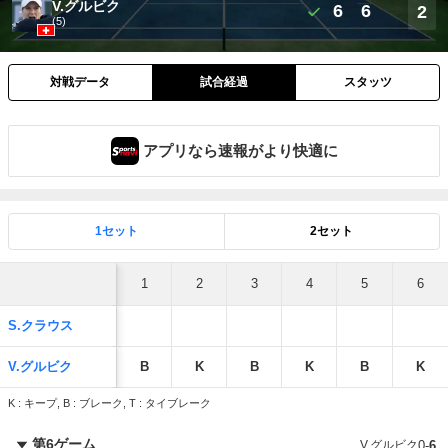
V.グルビク
6
6
2
(5)
対戦データ
試合経過
スタッツ
アプリなら速報がより快適に
1セット
2セット
1
2
3
4
5
6
S.クラウス
V.グルビク
B
K
B
K
B
K
K : キープ, B : ブレーク, T : タイブレーク
第6ゲーム
V.グルビク
0
-
6