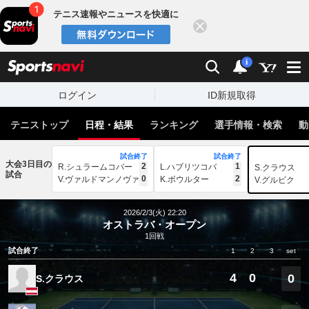
テニス速報やニュースを快適に
閉じる
スポーツナビ
検索
通知
i
ログイン
ID新規取得
テニストップ
日程・結果
ランキング
選手情報・検索
動
試合終了
試合終了
大会3日目の
2
1
R.シュラームコバー
L.ハブリツコバ
S.クラウス
試合
0
2
V.ヴァルドマンノヴァ
K.ボウルター
V.グルビク
2026/2/3(火) 22:20
オストラバ・オープン
1回戦
試合終了
1
2
3
set
4
0
0
S.クラウス