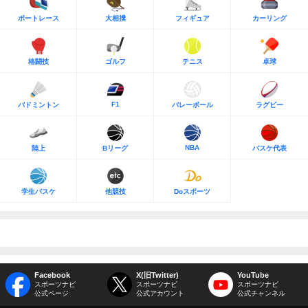
ボートレース
大相撲
フィギュア
カーリング
格闘技
ゴルフ
テニス
卓球
F1
バドミントン
バレーボール
ラグビー
NBA
陸上
Bリーグ
バスケ代表
学生バスケ
他競技
Doスポーツ
Facebook
X(旧Twitter)
YouTube
スポーツナビ
スポーツナビ
スポーツナビ
公式ページ
公式アカウント
公式チャンネル