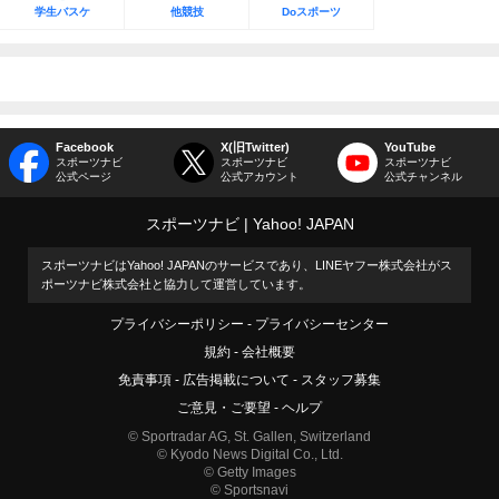
学生バスケ
他競技
Doスポーツ
Facebook
X(旧Twitter)
YouTube
スポーツナビ
スポーツナビ
スポーツナビ
公式ページ
公式アカウント
公式チャンネル
スポーツナビ
Yahoo! JAPAN
スポーツナビはYahoo! JAPANのサービスであり、LINEヤフー株式会社がス
ポーツナビ株式会社と協力して運営しています。
プライバシーポリシー
プライバシーセンター
規約
会社概要
免責事項
広告掲載について
スタッフ募集
ご意見・ご要望
ヘルプ
© Sportradar AG, St. Gallen, Switzerland
© Kyodo News Digital Co., Ltd.
© Getty Images
© Sportsnavi