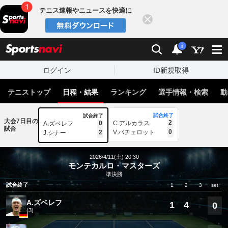
テニス速報やニュースを快適に
閉じる
スポーツナビ
検索
通知
i
ログイン
ID新規取得
テニストップ
日程・結果
ランキング
選手情報・検索
動
試合終了
試合終了
大会7日目の
2
0
C.アルカラス
A.ズベレフ
試合
0
2
V.バチェロット
J.シナー
2026/4/11(土) 20:30
モンテカルロ・マスターズ
準決勝
試合終了
1
2
3
set
A.ズベレフ
1
4
0
(3)