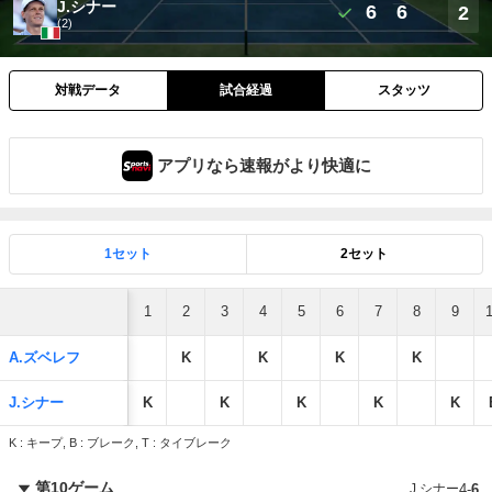
J.シナー
6
6
2
(2)
対戦データ
試合経過
スタッツ
アプリなら速報がより快適に
1セット
2セット
1
2
3
4
5
6
7
8
9
A.ズベレフ
K
K
K
K
J.シナー
K
K
K
K
K
K : キープ, B : ブレーク, T : タイブレーク
第10ゲーム
J.シナー
4
-
6