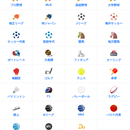
MLB
プロ野球
高校野球
大学野球
独立リーグ
侍ジャパン
Jリーグ
海外サッカー
サッカー代表
高校年代
競馬
地方競馬
ボートレース
大相撲
フィギュア
カーリング
格闘技
ゴルフ
テニス
卓球
F1
バドミントン
バレーボール
ラグビー
NBA
陸上
Bリーグ
バスケ代表