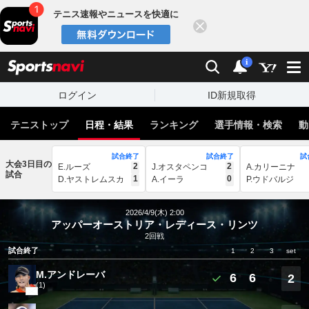
テニス速報やニュースを快適に
閉じる
スポーツナビ
検索
通知
i
ログイン
ID新規取得
テニストップ
日程・結果
ランキング
選手情報・検索
動
試合終了
試合終了
試
大会3日目の
2
2
E.ルーズ
J.オスタペンコ
A.カリーニナ
試合
1
0
D.ヤストレムスカ
A.イーラ
P.ウドバルジ
2026/4/9(木) 2:00
アッパーオーストリア・レディース・リンツ
2回戦
試合終了
1
2
3
set
M.アンドレーバ
6
6
2
(1)