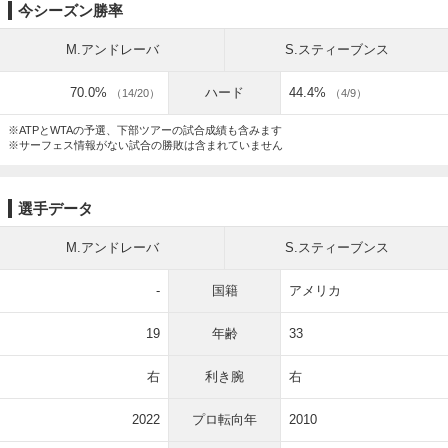
今シーズン勝率
M.アンドレーバ
S.スティーブンス
70.0%
ハード
44.4%
（14/20）
（4/9）
※ATPとWTAの予選、下部ツアーの試合成績も含みます
※サーフェス情報がない試合の勝敗は含まれていません
選手データ
M.アンドレーバ
S.スティーブンス
-
国籍
アメリカ
19
年齢
33
右
利き腕
右
2022
プロ転向年
2010