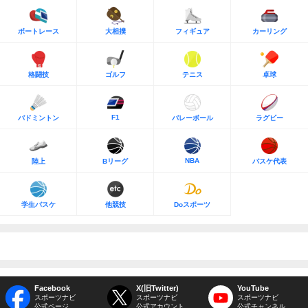
ボートレース
大相撲
フィギュア
カーリング
格闘技
ゴルフ
テニス
卓球
F1
バドミントン
バレーボール
ラグビー
NBA
陸上
Bリーグ
バスケ代表
学生バスケ
他競技
Doスポーツ
Facebook
X(旧Twitter)
YouTube
スポーツナビ
スポーツナビ
スポーツナビ
公式ページ
公式アカウント
公式チャンネル