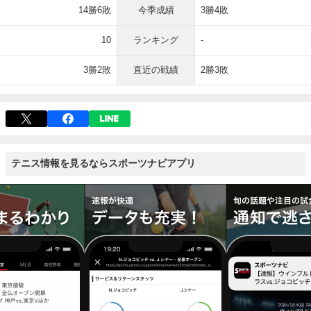
14勝6敗
今季成績
3勝4敗
10
ランキング
-
3勝2敗
直近の戦績
2勝3敗
テニス情報を見るならスポーツナビアプリ