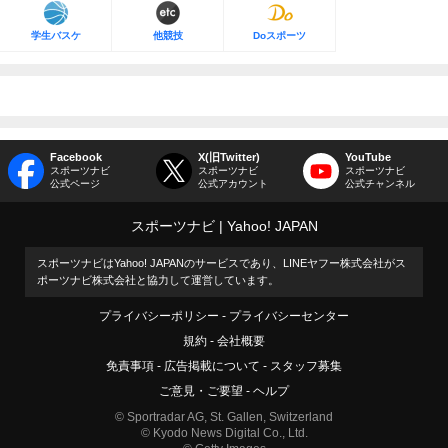
学生バスケ
他競技
Doスポーツ
Facebook
X(旧Twitter)
YouTube
スポーツナビ
スポーツナビ
スポーツナビ
公式ページ
公式アカウント
公式チャンネル
スポーツナビ
Yahoo! JAPAN
スポーツナビはYahoo! JAPANのサービスであり、LINEヤフー株式会社がス
ポーツナビ株式会社と協力して運営しています。
プライバシーポリシー
プライバシーセンター
規約
会社概要
免責事項
広告掲載について
スタッフ募集
ご意見・ご要望
ヘルプ
© Sportradar AG, St. Gallen, Switzerland
© Kyodo News Digital Co., Ltd.