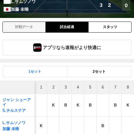
L.サムソノワ
3
2
0
加藤 未唯
対戦データ
試合経過
スタッツ
アプリなら速報がより快適に
1セット
2セット
1
2
3
4
5
6
7
8
ジャン シューア
イ
K
B
K
B
B
K
S.チルステア
L.サムソノワ
K
B
加藤 未唯