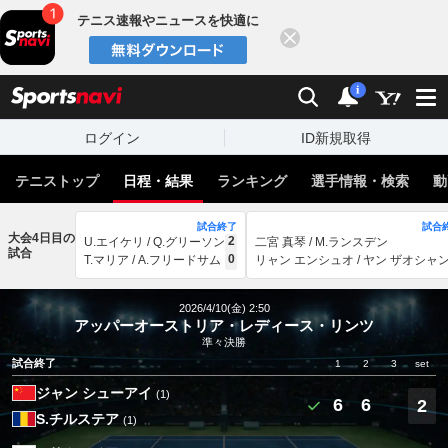
テニス速報やニュースを快適に
閉じる
スポーツナビ
検索
通知
i
ログイン
ID新規取得
テニストップ
日程・結果
ランキング
選手情報・検索
動
試合終了
試合
大会4日目の
2
U.エイケリ / Q.グリーソン
二宮 真琴 / M.ランスデン
試合
0
T.マリア / A.フリードサム
リャン エンシュオ / ヤン ザオシャ
2026/4/10(金) 2:50
アッパーオーストリア・レディース・リンツ
準々決勝
試合終了
1
2
3
set
ジャン シューアイ
(1)
6
6
2
S.チルステア
(1)