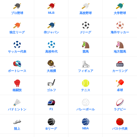
MLB
プロ野球
高校野球
大学野球
独立リーグ
侍ジャパン
Jリーグ
海外サッカー
サッカー代表
高校年代
競馬
地方競馬
ボートレース
大相撲
フィギュア
カーリング
格闘技
ゴルフ
テニス
卓球
F1
バドミントン
バレーボール
ラグビー
NBA
陸上
Bリーグ
バスケ代表