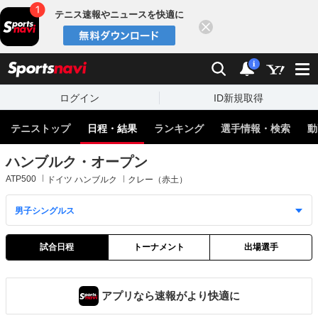
テニス速報やニュースを快適に
閉じる
スポーツナビ
検索
通知
i
ログイン
ID新規取得
テニストップ
日程・結果
ランキング
選手情報・検索
動
ハンブルク・オープン
ATP500
ドイツ ハンブルク
クレー（赤土）
試合日程
トーナメント
出場選手
アプリなら速報がより快適に