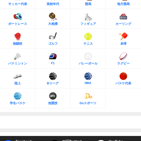
サッカー代表
高校年代
競馬
地方競馬
ボートレース
大相撲
フィギュア
カーリング
格闘技
ゴルフ
テニス
卓球
F1
バドミントン
バレーボール
ラグビー
NBA
陸上
Bリーグ
バスケ代表
学生バスケ
他競技
Doスポーツ