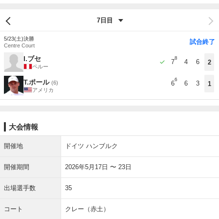
5/23(土)
決勝
試合終了
Centre Court
I.ブセ
8
7
4
6
2
ペルー
6
T.ポール
(6)
6
6
3
1
アメリカ
大会情報
開催地
ドイツ ハンブルク
開催期間
2026年5月17日 〜 23日
出場選手数
35
コート
クレー（赤土）