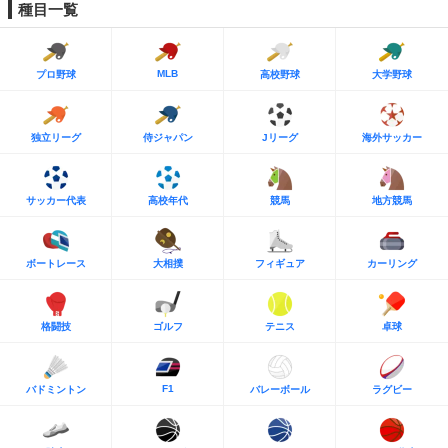
種目一覧
MLB
プロ野球
高校野球
大学野球
独立リーグ
侍ジャパン
Jリーグ
海外サッカー
サッカー代表
高校年代
競馬
地方競馬
ボートレース
大相撲
フィギュア
カーリング
格闘技
ゴルフ
テニス
卓球
F1
バドミントン
バレーボール
ラグビー