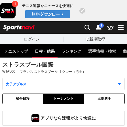
テニス速報やニュースを快適に
閉じる
スポーツナビ
検索
通知
i
ログイン
ID新規取得
テニストップ
日程・結果
ランキング
選手情報・検索
動
ストラスブール国際
WTA500
フランス ストラスブール
クレー（赤土）
試合日程
トーナメント
出場選手
アプリなら速報がより快適に