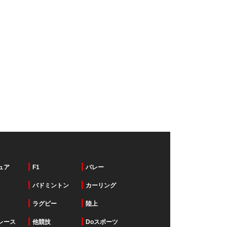
ュア
F1
バレー
バドミントン
カーリング
ラグビー
陸上
レース
他競技
Doスポーツ