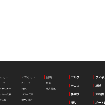
ッカー
バスケット
競馬
ゴルフ
フィギ
リーグ
Bリーグ
競馬
テニス
卓球
外サッカー
NBA
地方競馬
格闘技
大相撲
ッカー代表
バスケ代表
校年代
学生バスケ
NFL
ボート