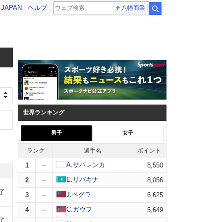
! JAPAN
ヘルプ
八幡商業
検索
世界ランキング
男子
女子
ランク
選手名
ポイント
A.サバレンカ
1
8,550
E.リバキナ
2
8,056
了
J.ペグラ
3
6,625
C.ガウフ
4
5,649
了