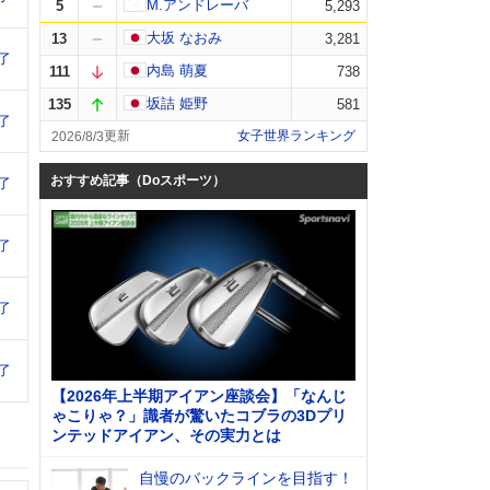
M.アンドレーバ
5
5,293
大坂 なおみ
13
3,281
了
内島 萌夏
111
738
坂詰 姫野
135
581
了
女子世界ランキング
2026/8/3
おすすめ記事（Doスポーツ）
了
了
了
了
【2026年上半期アイアン座談会】「なんじ
ゃこりゃ？」識者が驚いたコブラの3Dプリ
ンテッドアイアン、その実力とは
自慢のバックラインを目指す！