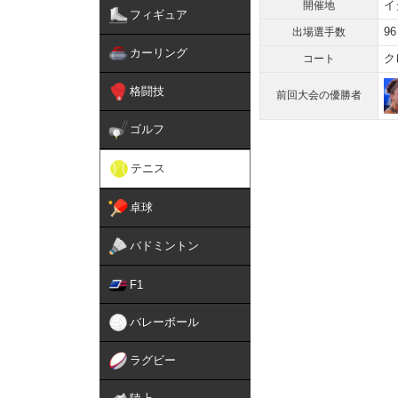
イ
開催地
フィギュア
96
出場選手数
カーリング
ク
コート
格闘技
前回大会の優勝者
ゴルフ
テニス
卓球
バドミントン
F1
バレーボール
ラグビー