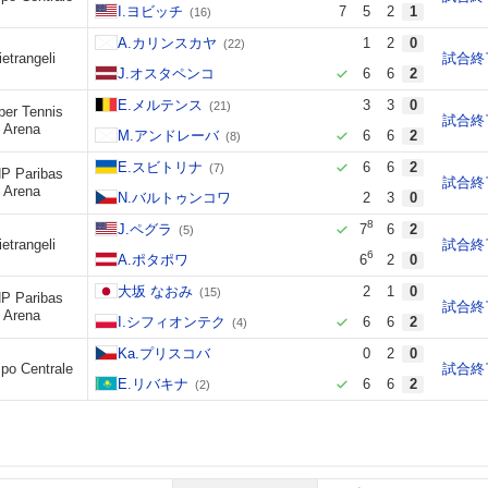
I.ヨビッチ
7
5
2
1
(16)
A.カリンスカヤ
1
2
0
(22)
ietrangeli
試合終
J.オスタペンコ
6
6
2
E.メルテンス
3
3
0
(21)
per Tennis
試合終
Arena
M.アンドレーバ
6
6
2
(8)
E.スビトリナ
6
6
2
(7)
P Paribas
試合終
Arena
N.バルトゥンコワ
2
3
0
8
J.ペグラ
7
6
2
(5)
ietrangeli
試合終
6
A.ポタポワ
6
2
0
大坂 なおみ
2
1
0
(15)
P Paribas
試合終
Arena
I.シフィオンテク
6
6
2
(4)
Ka.プリスコバ
0
2
0
po Centrale
試合終
E.リバキナ
6
6
2
(2)