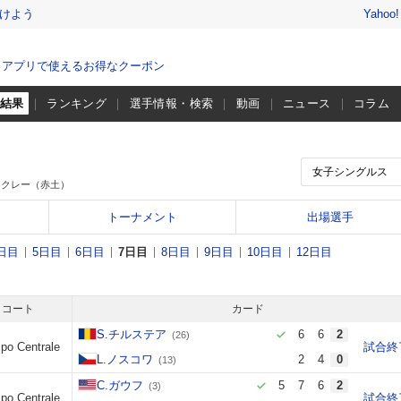
けよう
Yahoo
、アプリで使えるお得なクーポン
・結果
ランキング
選手情報・検索
動画
ニュース
コラム
クレー（赤土）
トーナメント
出場選手
日目
5日目
6日目
7日目
8日目
9日目
10日目
12日目
コート
カード
S.チルステア
6
6
2
(26)
po Centrale
試合終
L.ノスコワ
2
4
0
(13)
C.ガウフ
5
7
6
2
(3)
po Centrale
試合終