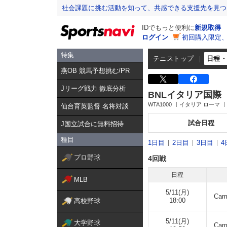
社会課題に挑む活動を知って、共感できる支援先を見つ
IDでもっと便利に
新規取得
ログイン
初回購入限定
特集
テニストップ
日程
燕OB 競馬予想挑む/PR
Jリーグ戦力 徹底分析
BNLイタリア国際
WTA1000
イタリア ローマ
仙台育英監督 名将対談
試合日程
J国立試合に無料招待
種目
1日目
2日目
3日目
4
プロ野球
4回戦
日程
MLB
5/11(月)
Cam
18:00
高校野球
5/11(月)
大学野球
Cam