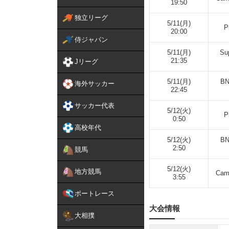
19:50
独立リーグ
5/11(月)
P
20:00
侍ジャパン
5/11(月)
Su
21:35
Jリーグ
5/11(月)
BN
海外サッカー
22:45
サッカー代表
5/12(火)
P
0:50
高校年代
5/12(火)
BN
2:50
競馬
5/12(火)
地方競馬
Cam
3:55
ボートレース
大会情報
大相撲