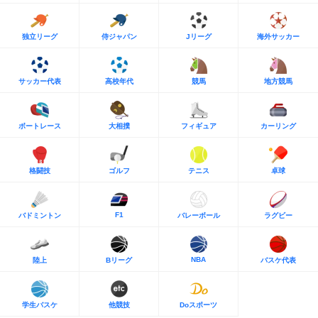
独立リーグ
侍ジャパン
Jリーグ
海外サッカー
サッカー代表
高校年代
競馬
地方競馬
ボートレース
大相撲
フィギュア
カーリング
格闘技
ゴルフ
テニス
卓球
F1
バドミントン
バレーボール
ラグビー
NBA
陸上
Bリーグ
バスケ代表
学生バスケ
他競技
Doスポーツ