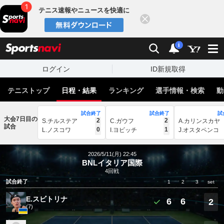
テニス速報やニュースを快適に
閉じる
スポーツナビ
検索
通知
i
ログイン
ID新規取得
テニストップ
日程・結果
ランキング
選手情報・検索
動
試合終了
試合終了
試
大会7日目の
2
2
S.チルステア
C.ガウフ
A.カリンスカヤ
試合
0
1
L.ノスコワ
I.ヨビッチ
J.オスタペンコ
2026/5/11(月) 22:45
BNLイタリア国際
4回戦
試合終了
1
2
3
set
E.スビトリナ
6
6
2
(7)