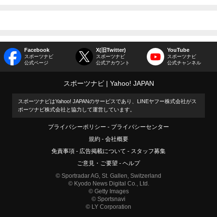
Facebook
X(旧Twitter)
YouTube
スポーツナビ
スポーツナビ
スポーツナビ
公式ページ
公式アカウント
公式チャンネル
スポーツナビ
Yahoo! JAPAN
スポーツナビはYahoo! JAPANのサービスであり、LINEヤフー株式会社がス
ポーツナビ株式会社と協力して運営しています。
プライバシーポリシー
プライバシーセンター
規約
会社概要
免責事項
広告掲載について
スタッフ募集
ご意見・ご要望
ヘルプ
© Sportradar AG, St. Gallen, Switzerland
© Kyodo News Digital Co., Ltd.
© Getty Images
© Sportsnavi
© LY Corporation