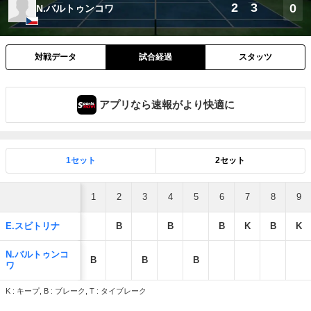
2
3
0
N.バルトゥンコワ
対戦データ
試合経過
スタッツ
アプリなら速報がより快適に
1セット
2セット
1
2
3
4
5
6
7
8
9
E.スビトリナ
B
B
B
K
B
K
N.バルトゥンコ
B
B
B
ワ
K : キープ, B : ブレーク, T : タイブレーク