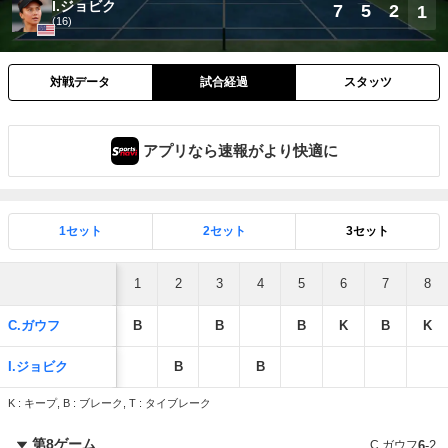
I.ジョビク
7
5
2
1
(16)
対戦データ
試合経過
スタッツ
アプリなら速報がより快適に
1セット
2セット
3セット
1
2
3
4
5
6
7
8
C.ガウフ
B
B
B
K
B
K
I.ジョビク
B
B
K : キープ, B : ブレーク, T : タイブレーク
第8ゲーム
C.ガウフ
6
-
2