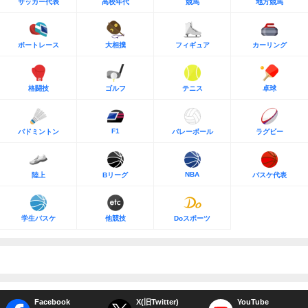
サッカー代表
高校年代
競馬
地方競馬
ボートレース
大相撲
フィギュア
カーリング
格闘技
ゴルフ
テニス
卓球
F1
バドミントン
バレーボール
ラグビー
NBA
陸上
Bリーグ
バスケ代表
学生バスケ
他競技
Doスポーツ
Facebook
X(旧Twitter)
YouTube