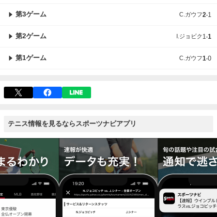
第3ゲーム
C.ガウフ
2
-
1
第2ゲーム
I.ジョビク
1
-
1
第1ゲーム
C.ガウフ
1
-
0
テニス情報を見るならスポーツナビアプリ