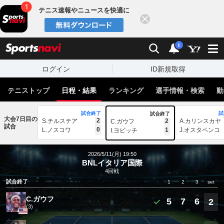
テニス速報やニュースを快適に
閉じる
スポーツナビ
検索
通知
i
ログイン
ID新規取得
テニストップ
日程・結果
ランキング
選手情報・検索
動
試合終了
試
試合終了
大会7日目の
2
S.チルステア
2
A.カリンスカヤ
C.ガウフ
試合
0
L.ノスコワ
1
J.オスタペンコ
I.ヨビッチ
2026/5/11(月) 19:50
BNLイタリア国際
4回戦
試合終了
1
2
3
set
C.ガウフ
5
7
6
2
(3)