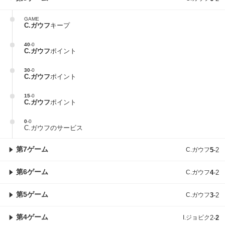
GAME
C.ガウフ
キープ
40
-
0
C.ガウフ
ポイント
30
-
0
C.ガウフ
ポイント
15
-
0
C.ガウフ
ポイント
0
-
0
C.ガウフのサービス
第7ゲーム
C.ガウフ
5
-
2
第6ゲーム
C.ガウフ
4
-
2
第5ゲーム
C.ガウフ
3
-
2
第4ゲーム
I.ジョビク
2
-
2