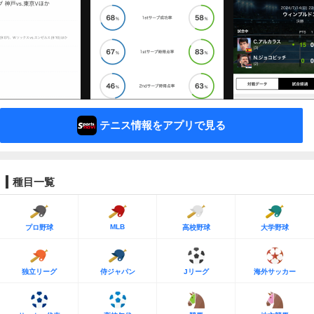
テニス情報をアプリで見る
種目一覧
MLB
プロ野球
高校野球
大学野球
独立リーグ
侍ジャパン
Jリーグ
海外サッカー