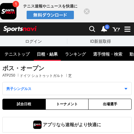
テニス速報やニュースを快適に
閉じる
スポーツナビ
検索
通知
i
ログイン
ID新規取得
テニストップ
日程・結果
ランキング
選手情報・検索
動
ボス・オープン
ATP250
ドイツ シュトゥットガルト
芝
試合日程
トーナメント
出場選手
アプリなら速報がより快適に