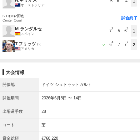
6
6
4
1
オーストラリア
6/11(木)
2回戦
試合終了
Center Court
M.ランダルセ
7
3
7
5
6
1
スペイン
4
7
T.フリッツ
(2)
6
7
7
2
アメリカ
大会情報
開催地
ドイツ シュトゥットガルト
開催期間
2026年6月8日 〜 14日
出場選手数
28
コート
芝
賞金総額
€768,220