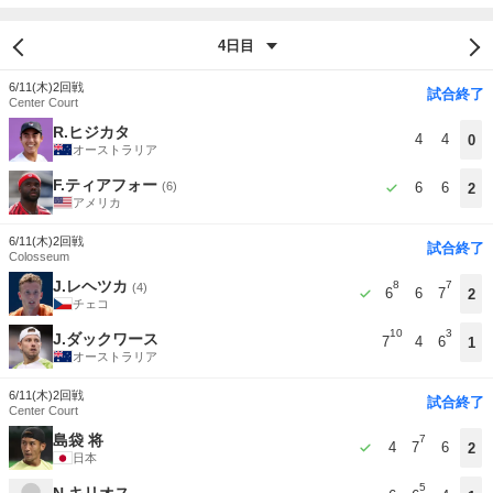
6/11(木)
2回戦
試合終了
Center Court
R.ヒジカタ
4
4
0
オーストラリア
F.ティアフォー
(6)
6
6
2
アメリカ
6/11(木)
2回戦
試合終了
Colosseum
J.レヘツカ
8
7
(4)
6
6
7
2
チェコ
10
3
J.ダックワース
7
4
6
1
オーストラリア
6/11(木)
2回戦
試合終了
Center Court
島袋 将
7
4
7
6
2
日本
5
N.キリオス