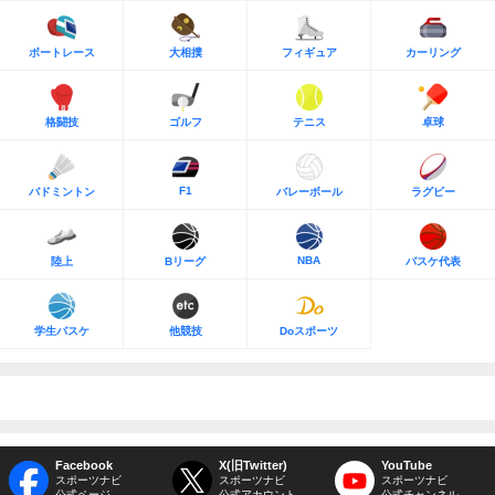
ボートレース
大相撲
フィギュア
カーリング
格闘技
ゴルフ
テニス
卓球
F1
バドミントン
バレーボール
ラグビー
NBA
陸上
Bリーグ
バスケ代表
学生バスケ
他競技
Doスポーツ
Facebook
X(旧Twitter)
YouTube
スポーツナビ
スポーツナビ
スポーツナビ
公式ページ
公式アカウント
公式チャンネル