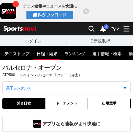
テニス速報やニュースを快適に
閉じる
スポーツナビ
検索
通知
i
ログイン
ID新規取得
テニストップ
日程・結果
ランキング
選手情報・検索
動
バルセロナ・オープン
ATP500
スペイン バルセロナ
クレー（赤土）
試合日程
トーナメント
出場選手
アプリなら速報がより快適に