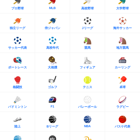
MLB
プロ野球
高校野球
大学野球
独立リーグ
侍ジャパン
Jリーグ
海外サッカー
サッカー代表
高校年代
競馬
地方競馬
ボートレース
大相撲
フィギュア
カーリング
格闘技
ゴルフ
テニス
卓球
F1
バドミントン
バレーボール
ラグビー
NBA
陸上
Bリーグ
バスケ代表