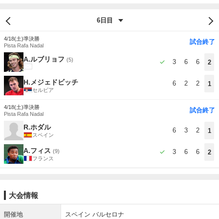
4/18(土)
準決勝
試合終了
Pista Rafa Nadal
A.ルブリョフ
(5)
3
6
6
2
H.メジェドビッチ
6
2
2
1
セルビア
4/18(土)
準決勝
試合終了
Pista Rafa Nadal
R.ホダル
6
3
2
1
スペイン
A.フィス
(9)
3
6
6
2
フランス
大会情報
開催地
スペイン バルセロナ