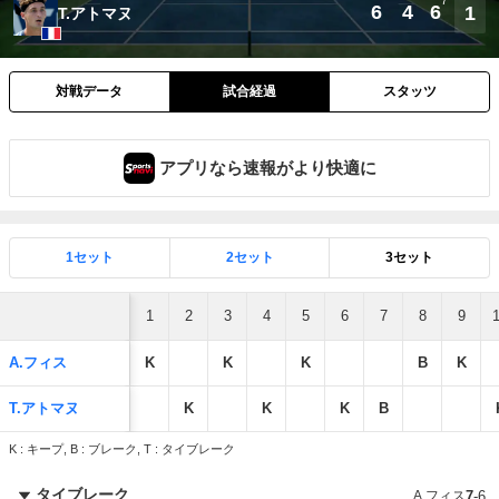
7
6
4
6
1
T.アトマヌ
対戦データ
試合経過
スタッツ
アプリなら速報がより快適に
1セット
2セット
3セット
1
2
3
4
5
6
7
8
9
A.フィス
K
K
K
B
K
T.アトマヌ
K
K
K
B
K : キープ, B : ブレーク, T : タイブレーク
タイブレーク
A.フィス
7
-
6