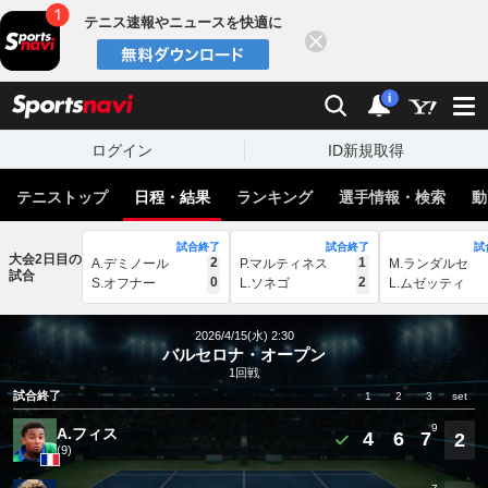
テニス速報やニュースを快適に
閉じる
スポーツナビ
検索
通知
i
ログイン
ID新規取得
テニストップ
日程・結果
ランキング
選手情報・検索
動
試合終了
試合終了
試
大会2日目の
2
1
A.デミノール
P.マルティネス
M.ランダルセ
試合
0
2
S.オフナー
L.ソネゴ
L.ムゼッティ
2026/4/15(水) 2:30
バルセロナ・オープン
1回戦
試合終了
1
2
3
set
9
A.フィス
4
6
7
2
(9)