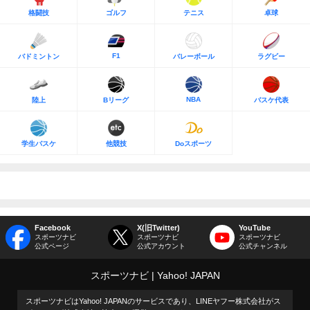
格闘技
ゴルフ
テニス
卓球
F1
バドミントン
バレーボール
ラグビー
NBA
陸上
Bリーグ
バスケ代表
学生バスケ
他競技
Doスポーツ
Facebook
X(旧Twitter)
YouTube
スポーツナビ
スポーツナビ
スポーツナビ
公式ページ
公式アカウント
公式チャンネル
スポーツナビ
Yahoo! JAPAN
スポーツナビはYahoo! JAPANのサービスであり、LINEヤフー株式会社がス