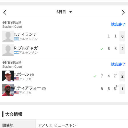
4/5(日)
準決勝
試合終了
Stadium Court
T.ティランテ
1
1
0
アルゼンチン
R.ブルチャガ
6
6
2
アルゼンチン
4/5(日)
準決勝
試合終了
Stadium Court
T.ポール
9
(4)
7
4
7
2
アメリカ
7
F.ティアフォー
(2)
5
6
6
1
アメリカ
大会情報
開催地
アメリカ ヒューストン