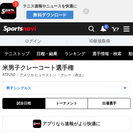
テニス速報やニュースを快適に
閉じる
スポーツナビ
検索
通知
i
ログイン
ID新規取得
テニストップ
日程・結果
ランキング
選手情報・検索
動
米男子クレーコート選手権
ATP250
アメリカ ヒューストン
クレー（赤土）
試合日程
トーナメント
出場選手
アプリなら速報がより快適に