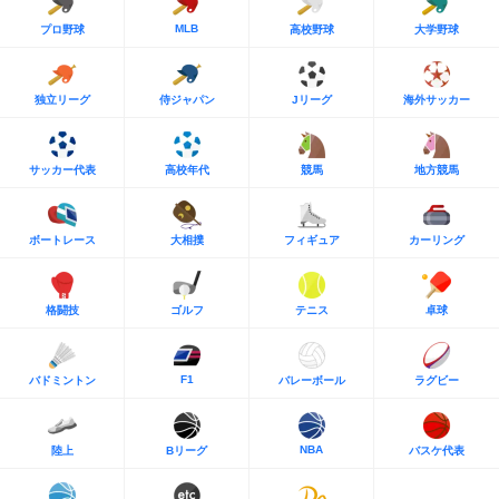
MLB
プロ野球
高校野球
大学野球
独立リーグ
侍ジャパン
Jリーグ
海外サッカー
サッカー代表
高校年代
競馬
地方競馬
ボートレース
大相撲
フィギュア
カーリング
格闘技
ゴルフ
テニス
卓球
F1
バドミントン
バレーボール
ラグビー
NBA
陸上
Bリーグ
バスケ代表