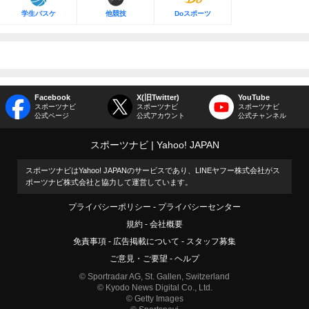
学生バスケ
他競技
Doスポーツ
Facebook
X(旧Twitter)
YouTube
スポーツナビ
スポーツナビ
スポーツナビ
公式ページ
公式アカウント
公式チャンネル
スポーツナビ
Yahoo! JAPAN
スポーツナビはYahoo! JAPANのサービスであり、LINEヤフー株式会社がス
ポーツナビ株式会社と協力して運営しています。
プライバシーポリシー
プライバシーセンター
規約
会社概要
免責事項
広告掲載について
スタッフ募集
ご意見・ご要望
ヘルプ
© Sportradar AG, St. Gallen, Switzerland
© Kyodo News Digital Co., Ltd.
© Getty Images