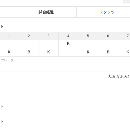
試合経過
スタッツ
ット
1
2
3
4
5
6
7
K
K
B
K
K
B
K
 タイブレーク
大坂 なおみ
1
プ
ント
ント