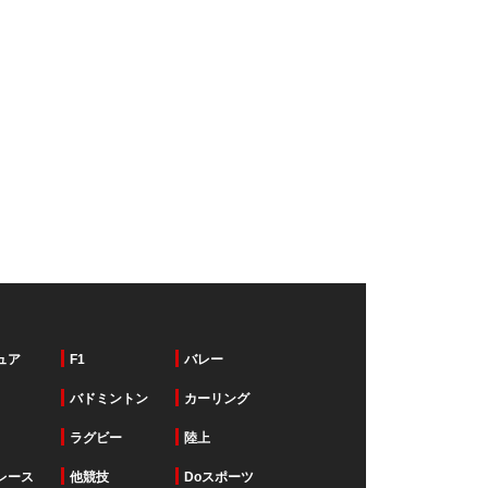
ュア
F1
バレー
バドミントン
カーリング
ラグビー
陸上
レース
他競技
Doスポーツ