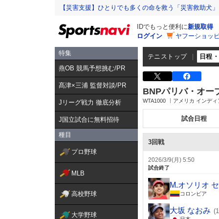
【災害支援】ひとりでも多くの命を救う「災害救助犬」
IDでもっと便利に
新規取得
ログイン
ヤフーショッピ
特集
テニストップ
日程
燕OB 競馬予想挑む/PR
髙津×三浦 監督対談/PR
BNPパリバ・オー
WTA1000
アメリカ インデ
Jリーグ戦力 徹底分析
試合日程
J国立試合に無料招待
種目
3回戦
プロ野球
2026/3/9(月) 5:50
試合終了
MLB
M.オソリオ 
高校野球
コロンビア
大坂 なおみ
(1
大学野球
日本