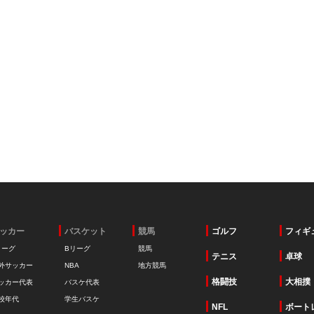
ッカー
バスケット
競馬
ゴルフ
フィギ
リーグ
Bリーグ
競馬
テニス
卓球
外サッカー
NBA
地方競馬
格闘技
大相撲
ッカー代表
バスケ代表
校年代
学生バスケ
NFL
ボート