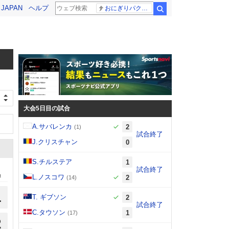
! JAPAN
ヘルプ
おにぎりパクパク
検索
大会5日目の試合
A.サバレンカ
2
(1)
試合終了
J.クリスチャン
0
S.チルステア
1
試合終了
t
L.ノスコワ
2
(14)
1
T. ギブソン
2
試合終了
C.タウソン
1
(17)
2