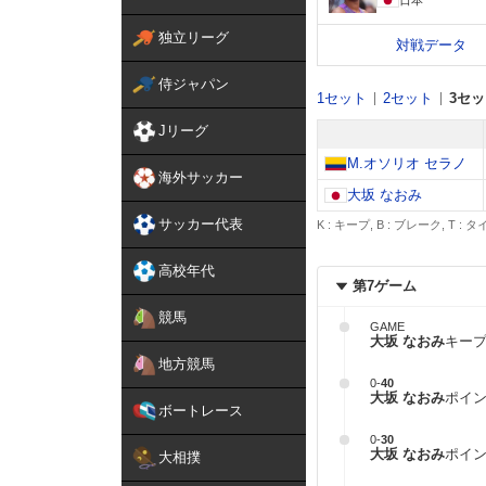
独立リーグ
対戦データ
侍ジャパン
1セット
2セット
3セ
Jリーグ
M.オソリオ セラノ
海外サッカー
大坂 なおみ
サッカー代表
K : キープ, B : ブレーク, T :
高校年代
第7ゲーム
競馬
GAME
大坂 なおみ
キー
地方競馬
0
-
40
大坂 なおみ
ポイ
ボートレース
0
-
30
大坂 なおみ
ポイ
大相撲