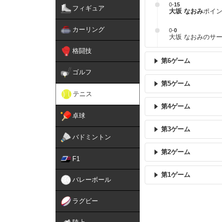
0
-
15
フィギュア
大坂 なおみ
ポイ
カーリング
0
-
0
大坂 なおみのサ
格闘技
第6ゲーム
ゴルフ
第5ゲーム
テニス
第4ゲーム
卓球
第3ゲーム
バドミントン
第2ゲーム
F1
第1ゲーム
バレーボール
ラグビー