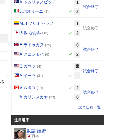
A.トムリャノビッチ
1
試合終了
J.パオリーニ
2
(7)
M.オソリオ セラノ
1
試合終了
大坂 なおみ
2
(16)
E.ラドゥカヌ
0
(25)
試合終了
A.アニシモバ
2
(6)
C.ガウフ
棄
(4)
試合終了
A.イーラ
(31)
-
6
V.ムボコ
2
(10)
試合終了
A.カリンスカヤ
0
(23)
試合日程一覧
注目選手
坂詰 姫野
日本