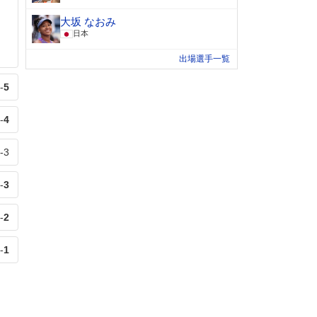
大坂 なおみ
日本
出場選手一覧
-
5
-
4
-
3
-
3
-
2
-
1