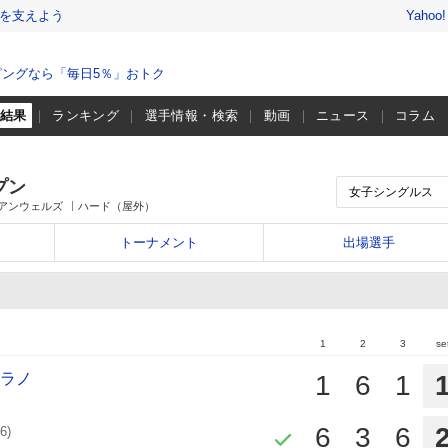
を支えよう
Yahoo
ングなら「毎日5％」おトク
・結果
ランキング
選手情報・検索
動画
ニュース
コラム
プン
ィアンウェルズ
ハード（屋外）
トーナメント
出場選手
1
2
3
se
セラノ
1
6
1
6
3
6
6)