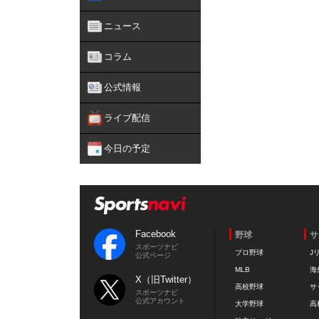
ニュース
コラム
公式情報
ライブ配信
今日の予定
Facebook
野球
サ
スポーツナビ
プロ野球
J
公式ページ
MLB
海
X（旧Twitter）
高校野球
サ
スポーツナビ
公式アカウント
大学野球
高