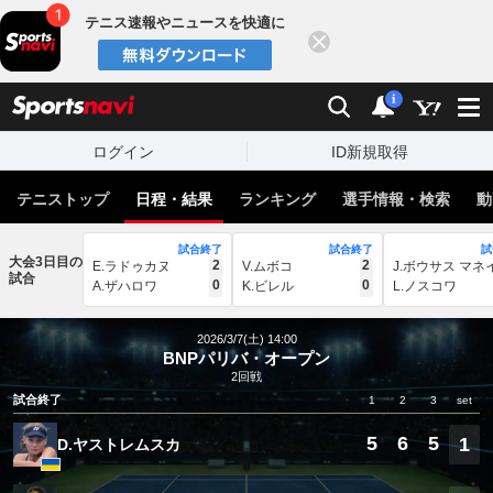
テニス速報やニュースを快適に
閉じる
スポーツナビ
検索
通知
i
ログイン
ID新規取得
テニストップ
日程・結果
ランキング
選手情報・検索
動
試合終了
試合終了
試
大会3日目の
2
2
E.ラドゥカヌ
V.ムボコ
J.ボウサス マネ
試合
0
0
A.ザハロワ
K.ビレル
L.ノスコワ
2026/3/7(土) 14:00
BNPパリバ・オープン
2回戦
試合終了
1
2
3
set
5
6
5
1
D.ヤストレムスカ