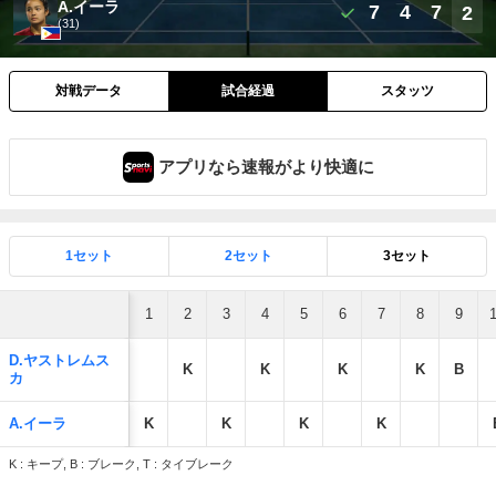
A.イーラ
7
4
7
2
(31)
対戦データ
試合経過
スタッツ
アプリなら速報がより快適に
1セット
2セット
3セット
1
2
3
4
5
6
7
8
9
D.ヤストレムス
K
K
K
K
B
カ
A.イーラ
K
K
K
K
K : キープ, B : ブレーク, T : タイブレーク