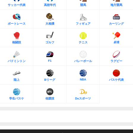
サッカー代表
高校年代
競馬
地方競馬
ボートレース
大相撲
フィギュア
カーリング
格闘技
ゴルフ
テニス
卓球
F1
バドミントン
バレーボール
ラグビー
NBA
陸上
Bリーグ
バスケ代表
学生バスケ
他競技
Doスポーツ