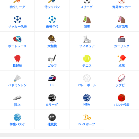
独立リーグ
侍ジャパン
Jリーグ
海外サッカー
サッカー代表
高校年代
競馬
地方競馬
ボートレース
大相撲
フィギュア
カーリング
格闘技
ゴルフ
テニス
卓球
F1
バドミントン
バレーボール
ラグビー
NBA
陸上
Bリーグ
バスケ代表
学生バスケ
他競技
Doスポーツ