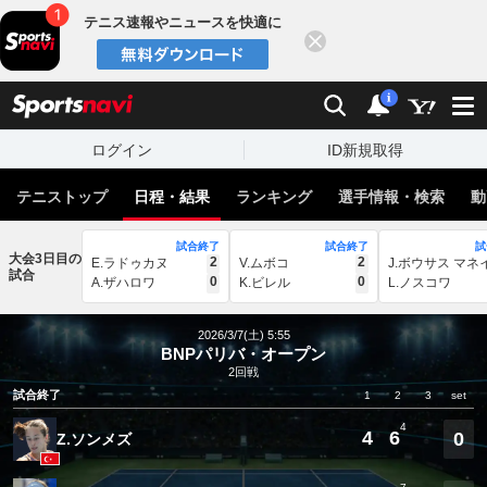
テニス速報やニュースを快適に
閉じる
スポーツナビ
検索
通知
i
ログイン
ID新規取得
テニストップ
日程・結果
ランキング
選手情報・検索
動
試合終了
試合終了
試
大会3日目の
2
2
E.ラドゥカヌ
V.ムボコ
J.ボウサス マネ
試合
0
0
A.ザハロワ
K.ビレル
L.ノスコワ
2026/3/7(土) 5:55
BNPパリバ・オープン
2回戦
試合終了
1
2
3
set
4
4
6
0
Z.ソンメズ