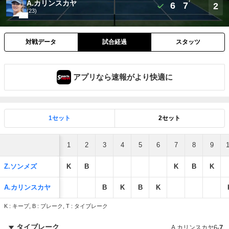
7
A.カリンスカヤ
6
7
2
(23)
対戦データ
試合経過
スタッツ
アプリなら速報がより快適に
1セット
2セット
1
2
3
4
5
6
7
8
9
Z.ソンメズ
K
B
K
B
K
A.カリンスカヤ
B
K
B
K
K : キープ, B : ブレーク, T : タイブレーク
タイブレーク
A.カリンスカヤ
6
-
7