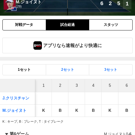
M.ジョイヌト
6
2
5
1
(29)
対戦データ
試合経過
スタッツ
アプリなら速報がより快適に
1セット
2セット
3セット
1
2
3
4
5
6
J.クリスチャン
M.ジョイヌト
K
B
K
B
K
B
K : キープ, B : ブレーク, T : タイブレーク
第6ゲーム
M.ジョイヌト
0
-
6