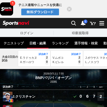
テニス速報やニュースを快適に
閉じる
スポーツナビ
検索
通知
i
ログイン
ID新規取得
テニストップ
日程・結果
ランキング
選手情報・検索
動
試合終了
試合終了
試
大会3日目の
2
2
E.ラドゥカヌ
V.ムボコ
J.ボウサス マネ
試合
0
0
A.ザハロワ
K.ビレル
L.ノスコワ
2026/3/7(土) 7:55
BNPパリバ・オープン
2回戦
試合終了
1
2
3
set
0
6
7
2
J.クリスチャン