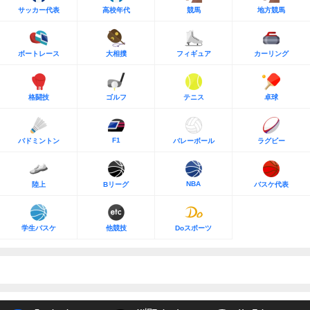
サッカー代表
高校年代
競馬
地方競馬
ボートレース
大相撲
フィギュア
カーリング
格闘技
ゴルフ
テニス
卓球
F1
バドミントン
バレーボール
ラグビー
NBA
陸上
Bリーグ
バスケ代表
学生バスケ
他競技
Doスポーツ