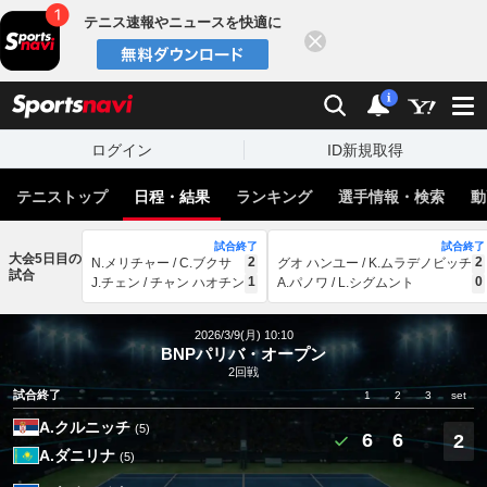
テニス速報やニュースを快適に
閉じる
スポーツナビ
検索
通知
i
ログイン
ID新規取得
テニストップ
日程・結果
ランキング
選手情報・検索
動
試合終了
試合終了
大会5日目の
2
2
N.メリチャー / C.ブクサ
グオ ハンユー / K.ムラデノビッチ
試合
1
0
J.チェン / チャン ハオチン
A.パノワ / L.シグムント
2026/3/9(月) 10:10
BNPパリバ・オープン
2回戦
試合終了
1
2
3
set
A.クルニッチ
(5)
6
6
2
A.ダニリナ
(5)