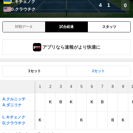
L.キチェノク
4
1
0
D.クラウチク
対戦データ
試合経過
スタッツ
アプリなら速報がより快適に
1セット
2セット
1
2
3
4
5
6
7
8
9
A.クルニッチ
K
B
K
K
B
A.ダニリナ
L.キチェノク
K
K
B
K
D.クラウチク