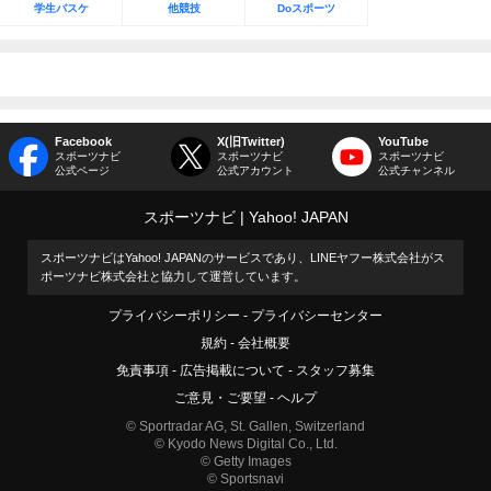
学生バスケ
他競技
Doスポーツ
Facebook
X(旧Twitter)
YouTube
スポーツナビ
スポーツナビ
スポーツナビ
公式ページ
公式アカウント
公式チャンネル
スポーツナビ
Yahoo! JAPAN
スポーツナビはYahoo! JAPANのサービスであり、LINEヤフー株式会社がス
ポーツナビ株式会社と協力して運営しています。
プライバシーポリシー
プライバシーセンター
規約
会社概要
免責事項
広告掲載について
スタッフ募集
ご意見・ご要望
ヘルプ
© Sportradar AG, St. Gallen, Switzerland
© Kyodo News Digital Co., Ltd.
© Getty Images
© Sportsnavi