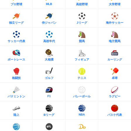
MLB
プロ野球
高校野球
大学野球
独立リーグ
侍ジャパン
Jリーグ
海外サッカー
サッカー代表
高校年代
競馬
地方競馬
ボートレース
大相撲
フィギュア
カーリング
格闘技
ゴルフ
テニス
卓球
F1
バドミントン
バレーボール
ラグビー
NBA
陸上
Bリーグ
バスケ代表