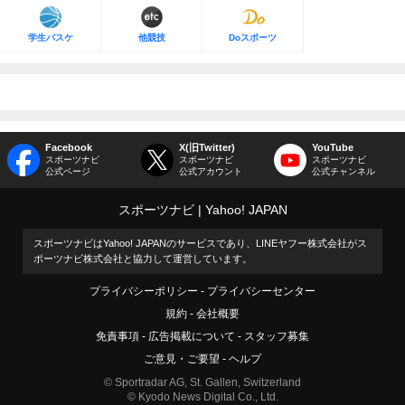
学生バスケ
他競技
Doスポーツ
Facebook
X(旧Twitter)
YouTube
スポーツナビ
スポーツナビ
スポーツナビ
公式ページ
公式アカウント
公式チャンネル
スポーツナビ
Yahoo! JAPAN
スポーツナビはYahoo! JAPANのサービスであり、LINEヤフー株式会社がス
ポーツナビ株式会社と協力して運営しています。
プライバシーポリシー
プライバシーセンター
規約
会社概要
免責事項
広告掲載について
スタッフ募集
ご意見・ご要望
ヘルプ
© Sportradar AG, St. Gallen, Switzerland
© Kyodo News Digital Co., Ltd.