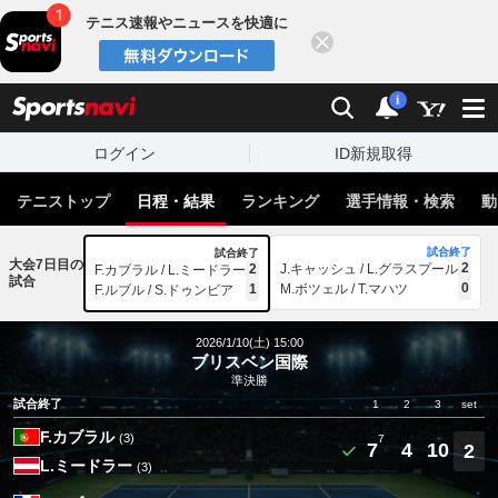
テニス速報やニュースを快適に
閉じる
スポーツナビ
検索
通知
i
ログイン
ID新規取得
テニストップ
日程・結果
ランキング
選手情報・検索
動
試合終了
試合終了
大会7日目の
2
2
J.キャッシュ / L.グラスプール
F.カブラル / L.ミードラー
試合
0
1
M.ボツェル / T.マハツ
F.ルブル / S.ドゥンビア
2026/1/10(土) 15:00
ブリスベン国際
準決勝
試合終了
1
2
3
set
F.カブラル
(3)
7
7
4
10
2
L.ミードラー
(3)