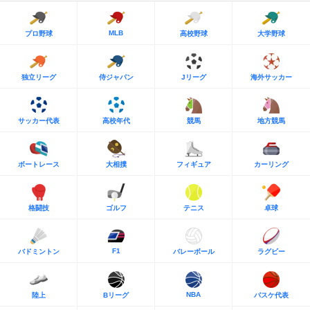
MLB
プロ野球
高校野球
大学野球
独立リーグ
侍ジャパン
Jリーグ
海外サッカー
サッカー代表
高校年代
競馬
地方競馬
ボートレース
大相撲
フィギュア
カーリング
格闘技
ゴルフ
テニス
卓球
F1
バドミントン
バレーボール
ラグビー
NBA
陸上
Bリーグ
バスケ代表