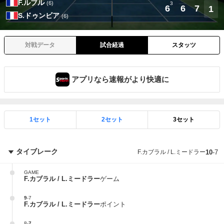
F.ルブル
(6)
3
6
6
7
1
S.ドゥンビア
(6)
対戦データ
試合経過
スタッツ
アプリなら速報がより快適に
1セット
2セット
3セット
タイブレーク
F.カブラル / L.ミードラー
10
-
7
GAME
F.カブラル / L.ミードラー
ゲーム
9
-
7
F.カブラル / L.ミードラー
ポイント
8
-
7