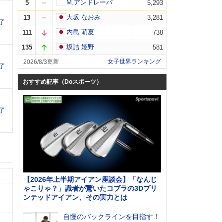
M.アンドレーバ
5
5,293
大坂 なおみ
13
3,281
了
内島 萌夏
111
738
坂詰 姫野
135
581
女子世界ランキング
2026/8/3
了
おすすめ記事（Doスポーツ）
了
【2026年上半期アイアン座談会】「なんじ
ゃこりゃ？」識者が驚いたコブラの3Dプリ
ンテッドアイアン、その実力とは
自慢のバックラインを目指す！