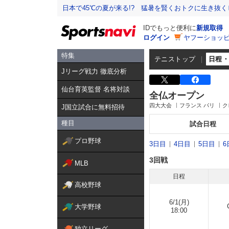
日本で45℃の夏が来る!? 猛暑を賢くおトクに生き抜く
IDでもっと便利に
新規取得
ログイン
ヤフーショッピ
特集
テニストップ
日程
Jリーグ戦力 徹底分析
仙台育英監督 名将対談
全仏オープン
四大大会
フランス パリ
ク
J国立試合に無料招待
種目
試合日程
プロ野球
3日目
4日目
5日目
6
3回戦
MLB
日程
高校野球
6/1(月)
大学野球
18:00
独立リーグ