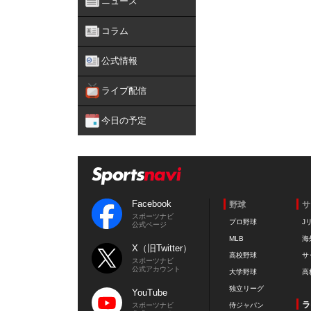
ニュース
コラム
公式情報
ライブ配信
今日の予定
Facebook
野球
サ
スポーツナビ
プロ野球
J
公式ページ
MLB
海
X（旧Twitter）
高校野球
サ
スポーツナビ
公式アカウント
大学野球
高
独立リーグ
YouTube
ラ
スポーツナビ
侍ジャパン