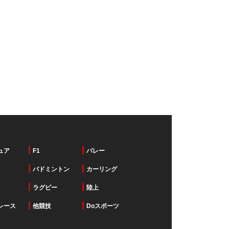
ュア
F1
バレー
バドミントン
カーリング
ラグビー
陸上
レース
他競技
Doスポーツ