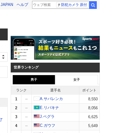
! JAPAN
ヘルプ
防犯カメラ 原付
検索
世界ランキング
男子
女子
ランク
選手名
ポイント
A.サバレンカ
1
8,550
E.リバキナ
2
8,056
J.ペグラ
3
6,625
了
C.ガウフ
4
5,649