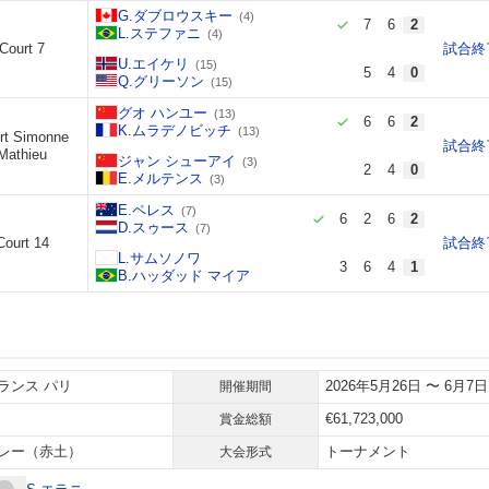
G.ダブロウスキー
(4)
7
6
2
L.ステファニ
(4)
Court 7
試合終
U.エイケリ
(15)
5
4
0
Q.グリーソン
(15)
グオ ハンユー
(13)
6
6
2
K.ムラデノビッチ
(13)
rt Simonne
試合終
Mathieu
ジャン シューアイ
(3)
2
4
0
E.メルテンス
(3)
E.ペレス
(7)
6
2
6
2
D.スゥース
(7)
Court 14
試合終
L.サムソノワ
3
6
4
1
B.ハッダッド マイア
ランス パリ
2026年5月26日 〜 6月7日
開催期間
€61,723,000
賞金総額
レー（赤土）
トーナメント
大会形式