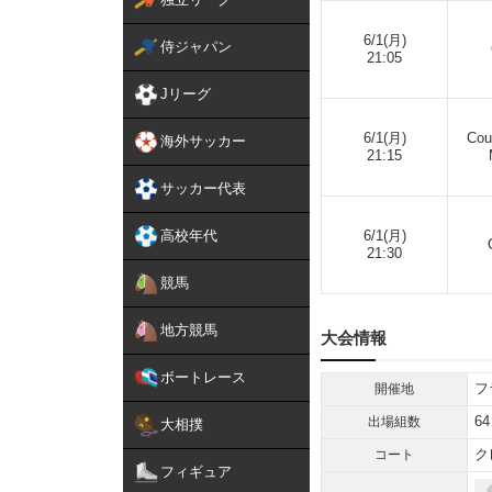
6/1(月)
侍ジャパン
21:05
Jリーグ
6/1(月)
Cou
海外サッカー
21:15
サッカー代表
高校年代
6/1(月)
21:30
競馬
地方競馬
大会情報
ボートレース
フ
開催地
64
出場組数
大相撲
ク
コート
フィギュア