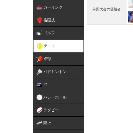
カーリング
前回大会の優勝者
格闘技
ゴルフ
テニス
卓球
バドミントン
F1
バレーボール
ラグビー
陸上