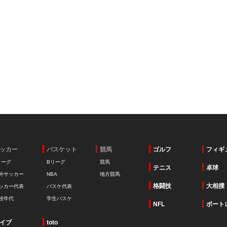
ッカー
バスケット
競馬
ゴルフ
フィギ
リーグ
Bリーグ
競馬
テニス
卓球
外サッカー
NBA
地方競馬
格闘技
大相撲
ッカー代表
バスケ代表
校年代
学生バスケ
NFL
ボート
イブ
toto