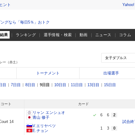
ヒント
Yahoo
ングなら「毎日5％」おトク
・結果
ランキング
選手情報・検索
動画
ニュース
コラム
レー（赤土）
トーナメント
出場選手
日目
7日目
8日目
9日目
10日目
11日目
13日目
15日目
コート
カード
リャン エンシュオ
6
6
2
青山 修子
Court 14
試合終
V.エリヤベツ
1
3
0
E.チョン