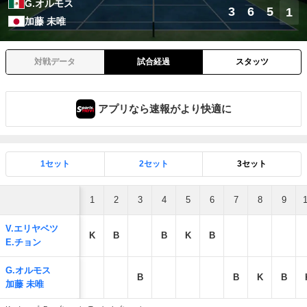
G.オルモス
3
6
5
1
加藤 未唯
対戦データ
試合経過
スタッツ
アプリなら速報がより快適に
1セット
2セット
3セット
1
2
3
4
5
6
7
8
9
V.エリヤベツ
K
B
B
K
B
E.チョン
G.オルモス
B
B
K
B
加藤 未唯