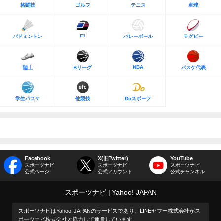
格闘技
ゴルフ
テニス
卓球
F1
バドミントン
バレーボール
ラグビー
NBA
陸上
Bリーグ
バスケ代表
学生バスケ
他競技
Doスポーツ
Facebook
X(旧Twitter)
YouTube
スポーツナビ
スポーツナビ
スポーツナビ
公式ページ
公式アカウント
公式チャンネル
スポーツナビ
Yahoo! JAPAN
スポーツナビはYahoo! JAPANのサービスであり、LINEヤフー株式会社がス
ポーツナビ株式会社と協力して運営しています。