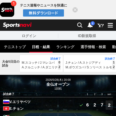
テニス速報やニュースを快適に
閉じる
スポーツナビ
検索
通知
i
ログイン
ID新規取得
テニストップ
日程・結果
ランキング
選手情報・検索
動
試合終了
試合終了
大会5日目の
0
1
M.スコッチ / J.マレコバ
J.チェン / A.ストジアディ
試合
2
2
A.クルニッチ / A.ダニリナ
M.ボウズコバ / S.ソリベス トルモ
2026/5/28(木) 20:00
全仏オープン
1回戦
試合終了
1
2
3
set
V.エリヤベツ
6
2
7
2
E.チョン