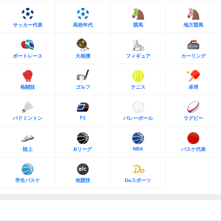
サッカー代表
高校年代
競馬
地方競馬
ボートレース
大相撲
フィギュア
カーリング
格闘技
ゴルフ
テニス
卓球
F1
バドミントン
バレーボール
ラグビー
NBA
陸上
Bリーグ
バスケ代表
学生バスケ
他競技
Doスポーツ