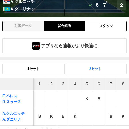
A.クルニッチ
(2)
8
6
7
2
A.ダニリナ
(2)
対戦データ
試合経過
スタッツ
アプリなら速報がより快適に
1セット
2セット
1
2
3
4
5
6
7
8
E.ペレス
K
B
D.スゥース
A.クルニッチ
B
K
B
K
B
K
A.ダニリナ