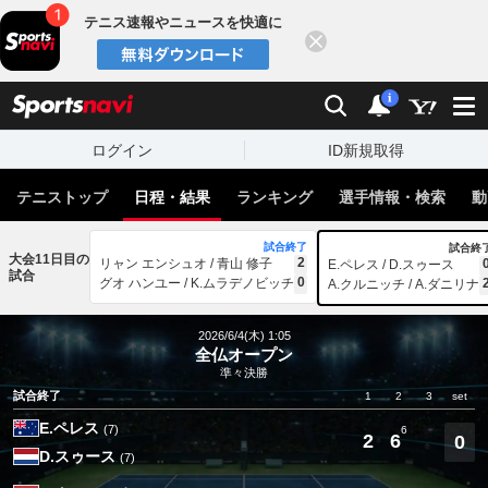
テニス速報やニュースを快適に
閉じる
スポーツナビ
検索
通知
i
ログイン
ID新規取得
テニストップ
日程・結果
ランキング
選手情報・検索
動
試合終了
試合終
大会11日目の
2
リャン エンシュオ / 青山 修子
E.ペレス / D.スゥース
試合
0
グオ ハンユー / K.ムラデノビッチ
A.クルニッチ / A.ダニリナ
2026/6/4(木) 1:05
全仏オープン
準々決勝
試合終了
1
2
3
set
E.ペレス
(7)
6
2
6
0
D.スゥース
(7)