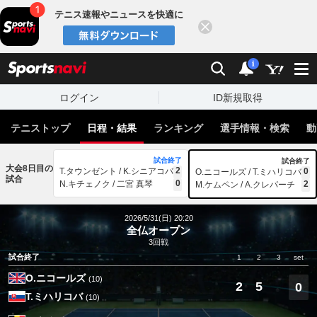
テニス速報やニュースを快適に
閉じる
スポーツナビ
検索
通知
i
ログイン
ID新規取得
テニストップ
日程・結果
ランキング
選手情報・検索
動
試合終了
試合終了
大会8日目の
2
T.タウンゼント / K.シニアコバ
0
O.ニコールズ / T.ミハリコバ
試合
0
N.キチェノク / 二宮 真琴
2
M.ケムペン / A.クレパーチ
2026/5/31(日) 20:20
全仏オープン
3回戦
試合終了
1
2
3
set
O.ニコールズ
(10)
2
5
0
T.ミハリコバ
(10)