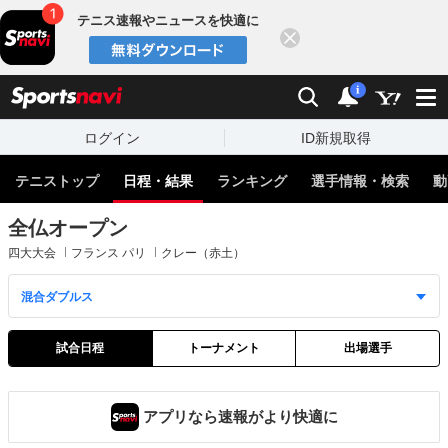
テニス速報やニュースを快適に
閉じる
スポーツナビ
検索
通知
i
ログイン
ID新規取得
テニストップ
日程・結果
ランキング
選手情報・検索
動
全仏オープン
四大大会
フランス パリ
クレー（赤土）
試合日程
トーナメント
出場選手
アプリなら速報がより快適に