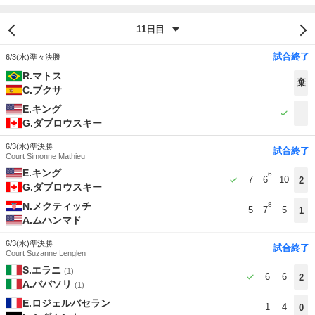
試合終了
6/3(水)
準々決勝
R.マトス
棄
C.ブクサ
E.キング
G.ダブロウスキー
6/3(水)
準決勝
試合終了
Court Simonne Mathieu
E.キング
6
7
6
10
2
G.ダブロウスキー
N.メクティッチ
8
5
7
5
1
A.ムハンマド
6/3(水)
準決勝
試合終了
Court Suzanne Lenglen
S.エラニ
(1)
6
6
2
A.ババソリ
(1)
E.ロジェルバセラン
1
4
0