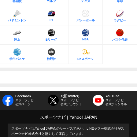
格闘技
ゴルフ
テニス
卓球
F1
バドミントン
バレーボール
ラグビー
NBA
陸上
Bリーグ
バスケ代表
学生バスケ
他競技
Doスポーツ
Facebook
X(旧Twitter)
YouTube
スポーツナビ
スポーツナビ
スポーツナビ
公式ページ
公式アカウント
公式チャンネル
スポーツナビ
Yahoo! JAPAN
スポーツナビはYahoo! JAPANのサービスであり、LINEヤフー株式会社がス
ポーツナビ株式会社と協力して運営しています。