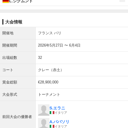
L.シグムント
大会情報
開催地
フランス パリ
開催期間
2026年5月27日 〜 6月4日
出場組数
32
コート
クレー（赤土）
賞金総額
€28,900,000
大会形式
トーナメント
S.エラニ
イタリア
前回大会の優勝者
A.ババソリ
イタリア