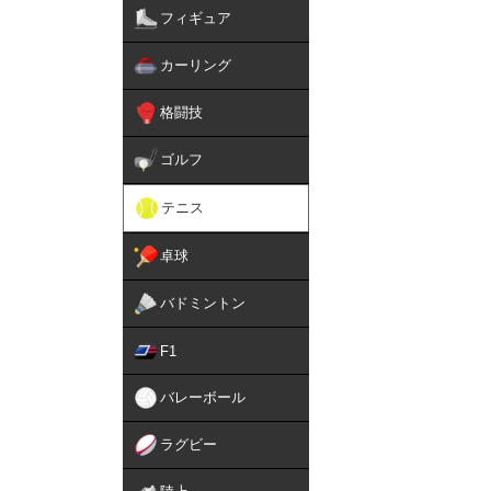
フィギュア
カーリング
格闘技
ゴルフ
テニス
卓球
バドミントン
F1
バレーボール
ラグビー