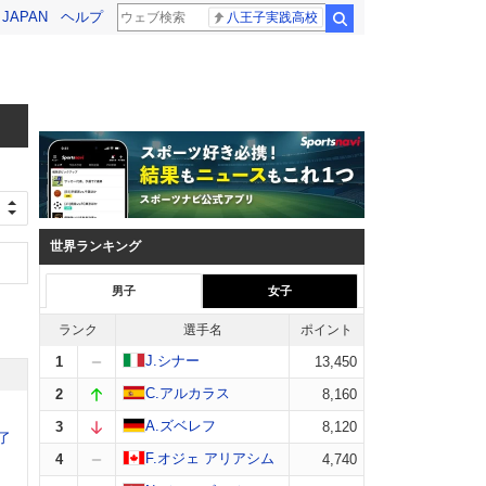
! JAPAN
ヘルプ
八王子実践高校
検索
世界ランキング
男子
女子
ランク
選手名
ポイント
J.シナー
1
13,450
C.アルカラス
2
8,160
A.ズベレフ
3
8,120
了
F.オジェ アリアシム
4
4,740