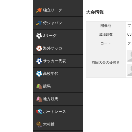
独立リーグ
大会情報
侍ジャパン
フ
開催地
63
出場組数
Jリーグ
ク
コート
海外サッカー
サッカー代表
前回大会の優勝者
高校年代
競馬
地方競馬
ボートレース
大相撲