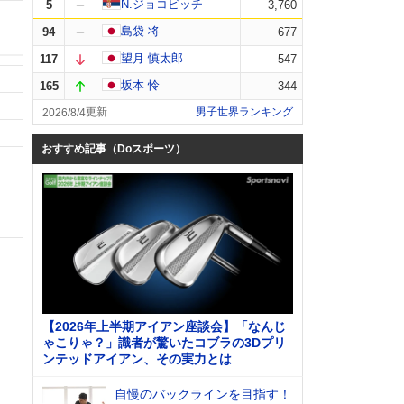
N.ジョコビッチ
5
3,760
島袋 将
94
677
望月 慎太郎
117
547
坂本 怜
165
344
男子世界ランキング
2026/8/4
おすすめ記事（Doスポーツ）
【2026年上半期アイアン座談会】「なんじ
ゃこりゃ？」識者が驚いたコブラの3Dプリ
ンテッドアイアン、その実力とは
自慢のバックラインを目指す！