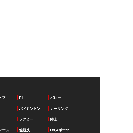
ュア
F1
バレー
バドミントン
カーリング
ラグビー
陸上
レース
他競技
Doスポーツ