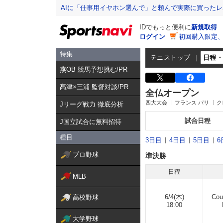
AIに「仕事用イヤホン選んで」と頼んで実際に買った
IDでもっと便利に
新規取得
ログイン
初回購入限定
特集
テニストップ
日程
燕OB 競馬予想挑む/PR
髙津×三浦 監督対談/PR
全仏オープン
四大大会
フランス パリ
ク
Jリーグ戦力 徹底分析
試合日程
J国立試合に無料招待
種目
3日目
4日目
5日目
6
プロ野球
準決勝
日程
MLB
6/4(木)
Cou
高校野球
18:00
大学野球