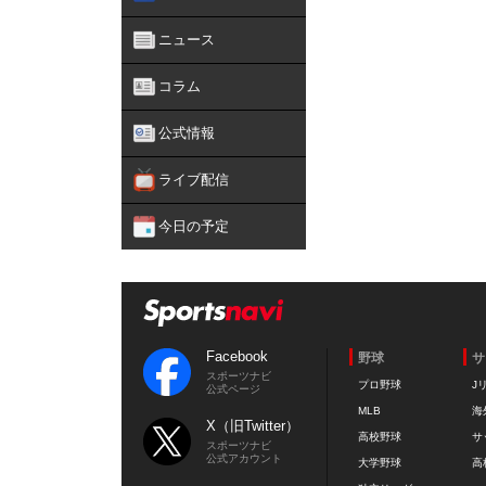
ニュース
コラム
公式情報
ライブ配信
今日の予定
Facebook
野球
サ
スポーツナビ
プロ野球
J
公式ページ
MLB
海
X（旧Twitter）
高校野球
サ
スポーツナビ
公式アカウント
大学野球
高