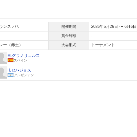
ランス パリ
2026年5月26日 〜 6月6日
開催期間
-
賞金総額
レー（赤土）
トーナメント
大会形式
M.グラノリェルス
スペイン
H.セバジョス
アルゼンチン