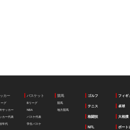
ッカー
バスケット
競馬
ゴルフ
フィギ
リーグ
Bリーグ
競馬
テニス
卓球
外サッカー
NBA
地方競馬
格闘技
大相撲
ッカー代表
バスケ代表
校年代
学生バスケ
NFL
ボート