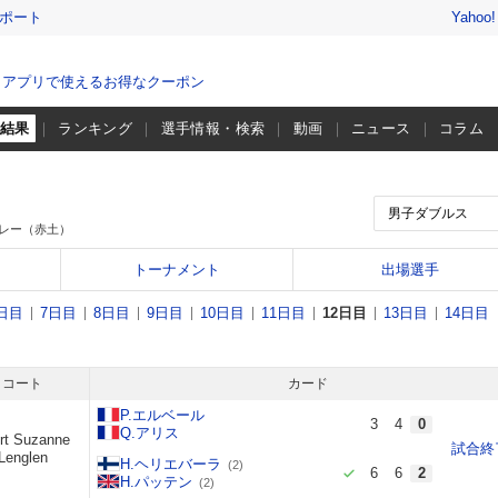
レポート
Yahoo
、アプリで使えるお得なクーポン
・結果
ランキング
選手情報・検索
動画
ニュース
コラム
レー（赤土）
トーナメント
出場選手
日目
7日目
8日目
9日目
10日目
11日目
12日目
13日目
14日目
コート
カード
P.エルベール
3
4
0
Q.アリス
rt Suzanne
試合終
Lenglen
H.ヘリエバーラ
(2)
6
6
2
H.パッテン
(2)