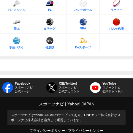
F1
バドミントン
バレーボール
ラグビー
NBA
陸上
Bリーグ
バスケ代表
学生バスケ
他競技
Doスポーツ
Facebook
X(旧Twitter)
YouTube
スポーツナビ
スポーツナビ
スポーツナビ
公式ページ
公式アカウント
公式チャンネル
スポーツナビ
Yahoo! JAPAN
スポーツナビはYahoo! JAPANのサービスであり、LINEヤフー株式会社がス
ポーツナビ株式会社と協力して運営しています。
プライバシーポリシー
プライバシーセンター