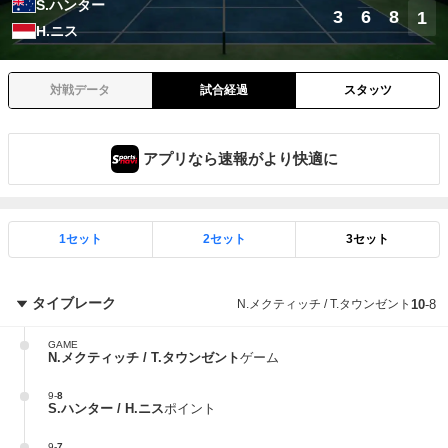
S.ハンター
3
6
8
1
H.ニス
対戦データ
試合経過
スタッツ
アプリなら速報がより快適に
1セット
2セット
3セット
タイブレーク
N.メクティッチ / T.タウンゼント
10
-
8
GAME
N.メクティッチ / T.タウンゼント
ゲーム
9
-
8
S.ハンター / H.ニス
ポイント
9
-
7