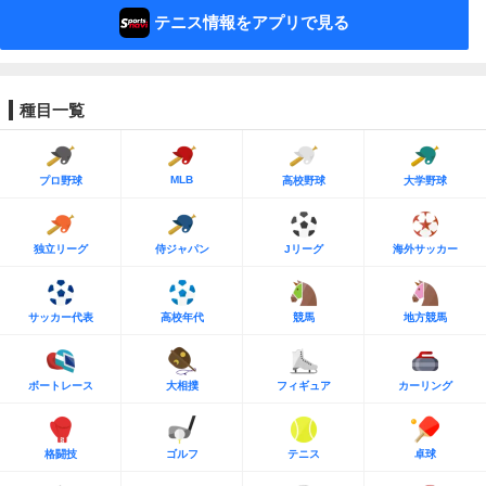
テニス情報をアプリで見る
種目一覧
MLB
プロ野球
高校野球
大学野球
独立リーグ
侍ジャパン
Jリーグ
海外サッカー
サッカー代表
高校年代
競馬
地方競馬
ボートレース
大相撲
フィギュア
カーリング
格闘技
ゴルフ
テニス
卓球