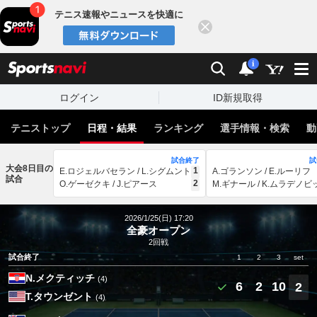
テニス速報やニュースを快適に
閉じる
スポーツナビ
検索
通知
i
ログイン
ID新規取得
テニストップ
日程・結果
ランキング
選手情報・検索
動
試合終了
試
大会8日目の
1
E.ロジェルバセラン / L.シグムント
A.ゴランソン / E.ルーリフ
試合
2
O.ゲーゼクキ / J.ピアース
M.ギナール / K.ムラデノビ
2026/1/25(日) 17:20
全豪オープン
2回戦
試合終了
1
2
3
set
N.メクティッチ
(4)
6
2
10
2
T.タウンゼント
(4)