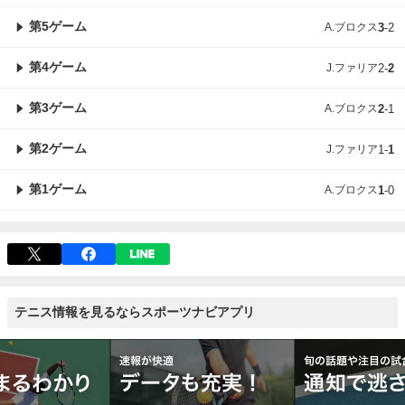
第5ゲーム
A.ブロクス
3
-
2
第4ゲーム
J.ファリア
2
-
2
第3ゲーム
A.ブロクス
2
-
1
第2ゲーム
J.ファリア
1
-
1
第1ゲーム
A.ブロクス
1
-
0
テニス情報を見るならスポーツナビアプリ