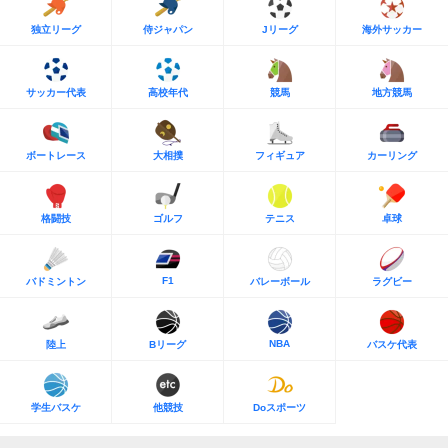
独立リーグ
侍ジャパン
Jリーグ
海外サッカー
サッカー代表
高校年代
競馬
地方競馬
ボートレース
大相撲
フィギュア
カーリング
格闘技
ゴルフ
テニス
卓球
F1
バドミントン
バレーボール
ラグビー
NBA
陸上
Bリーグ
バスケ代表
学生バスケ
他競技
Doスポーツ