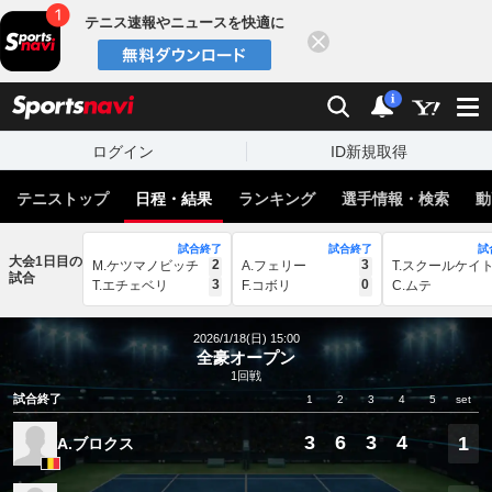
テニス速報やニュースを快適に
閉じる
スポーツナビ
検索
通知
i
ログイン
ID新規取得
テニストップ
日程・結果
ランキング
選手情報・検索
動
試合終了
試合終了
試
大会1日目の
2
3
M.ケツマノビッチ
A.フェリー
T.スクールケイ
試合
3
0
T.エチェベリ
F.コボリ
C.ムテ
2026/1/18(日) 15:00
全豪オープン
1回戦
試合終了
1
2
3
4
5
set
3
6
3
4
1
A.ブロクス