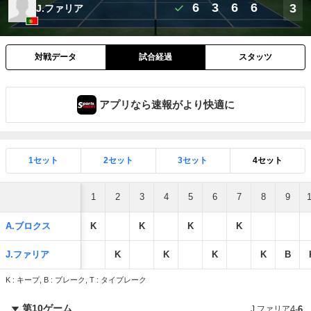
6
3
6
6
3
J.ファリア
対戦データ
試合経過
スタッツ
アプリなら速報がより快適に
1セット
2セット
3セット
4セット
1
2
3
4
5
6
7
8
9
A.ブロクス
K
K
K
K
J.ファリア
K
K
K
K
B
K : キープ, B : ブレーク, T : タイブレーク
第10ゲーム
J.ファリア
4
-
6