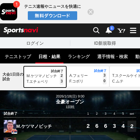
テニス速報やニュースを快適に
閉じる
スポーツナビ
検索
通知
i
ログイン
ID新規取得
テニストップ
日程・結果
ランキング
選手情報・検索
動
試合終了
試
試合終了
大会1日目の
3
2
A.フェリー
T.スクールケイ
M.ケツマノビッチ
試合
0
3
F.コボリ
C.ムテ
T.エチェベリ
2026/1/18(日) 9:00
全豪オープン
1回戦
試合終了
1
2
3
4
5
set
2
6
6
3
4
2
M.ケツマノビッチ