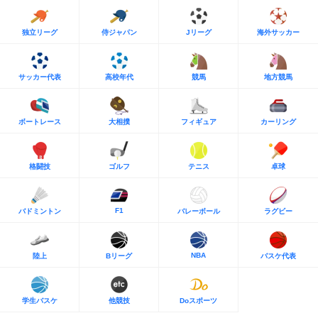
独立リーグ
侍ジャパン
Jリーグ
海外サッカー
サッカー代表
高校年代
競馬
地方競馬
ボートレース
大相撲
フィギュア
カーリング
格闘技
ゴルフ
テニス
卓球
F1
バドミントン
バレーボール
ラグビー
NBA
陸上
Bリーグ
バスケ代表
学生バスケ
他競技
Doスポーツ