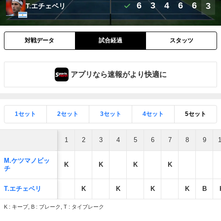
6
3
4
6
6
3
T.エチェベリ
対戦データ
試合経過
スタッツ
アプリなら速報がより快適に
1セット
2セット
3セット
4セット
5セット
1
2
3
4
5
6
7
8
9
M.ケツマノビッ
K
K
K
K
チ
T.エチェベリ
K
K
K
K
B
K : キープ, B : ブレーク, T : タイブレーク