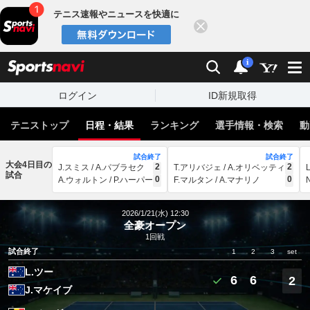
テニス速報やニュースを快適に
閉じる
スポーツナビ
検索
通知
i
ログイン
ID新規取得
テニストップ
日程・結果
ランキング
選手情報・検索
動
試合終了
試合終了
大会4日目の
2
2
J.スミス / A.パブラセク
T.アリバジェ / A.オリベッティ
試合
0
0
A.ウォルトン / P.ハーパー
F.マルタン / A.マナリノ
2026/1/21(水) 12:30
全豪オープン
1回戦
試合終了
1
2
3
set
L.ツー
6
6
2
J.マケイブ