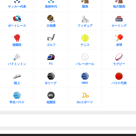
サッカー代表
高校年代
競馬
地方競馬
ボートレース
大相撲
フィギュア
カーリング
格闘技
ゴルフ
テニス
卓球
F1
バドミントン
バレーボール
ラグビー
NBA
陸上
Bリーグ
バスケ代表
学生バスケ
他競技
Doスポーツ