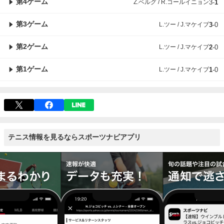
第4ゲーム
Z.ベルグ / R.コールイニョン
3
-
1
第3ゲーム
L.ツー / J.マケイブ
3
-
0
第2ゲーム
L.ツー / J.マケイブ
2
-
0
第1ゲーム
L.ツー / J.マケイブ
1
-
0
テニス情報を見るならスポーツナビアプリ