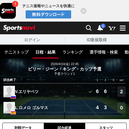
テニス速報やニュースを快適に
閉じる
スポーツナビ
検索
通知
i
ログイン
ID新規取得
テニストップ
日程・結果
ランキング
選手情報・検索
動
2026/4/10(金) 22:45
ビリー・ジーン・キング・カップ予選
予選ラウンド1
試合終了
1
2
3
set
6
6
2
V.エリヤベツ
4
3
0
L.ロメロ ゴルマス
対戦データ
試合経過
スタッツ