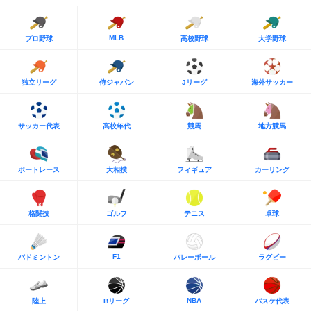
MLB
プロ野球
高校野球
大学野球
独立リーグ
侍ジャパン
Jリーグ
海外サッカー
サッカー代表
高校年代
競馬
地方競馬
ボートレース
大相撲
フィギュア
カーリング
格闘技
ゴルフ
テニス
卓球
F1
バドミントン
バレーボール
ラグビー
NBA
陸上
Bリーグ
バスケ代表