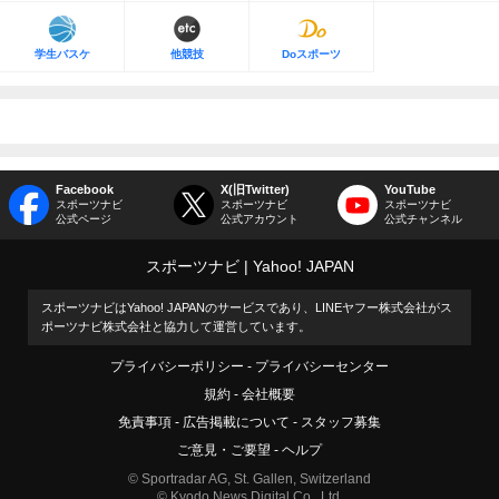
学生バスケ
他競技
Doスポーツ
Facebook
X(旧Twitter)
YouTube
スポーツナビ
スポーツナビ
スポーツナビ
公式ページ
公式アカウント
公式チャンネル
スポーツナビ
Yahoo! JAPAN
スポーツナビはYahoo! JAPANのサービスであり、LINEヤフー株式会社がス
ポーツナビ株式会社と協力して運営しています。
プライバシーポリシー
プライバシーセンター
規約
会社概要
免責事項
広告掲載について
スタッフ募集
ご意見・ご要望
ヘルプ
© Sportradar AG, St. Gallen, Switzerland
© Kyodo News Digital Co., Ltd.