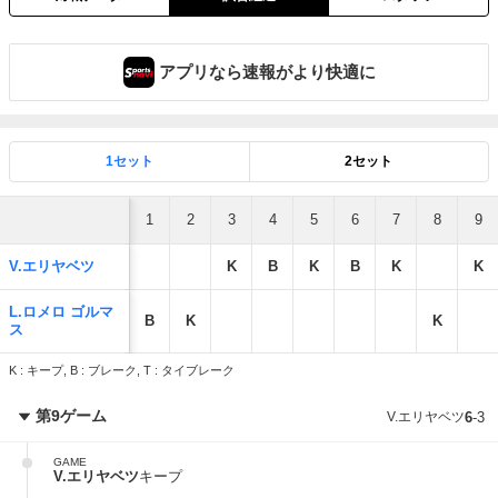
アプリなら速報がより快適に
1セット
2セット
1
2
3
4
5
6
7
8
9
V.エリヤベツ
K
B
K
B
K
K
L.ロメロ ゴルマ
B
K
K
ス
K : キープ, B : ブレーク, T : タイブレーク
第9ゲーム
V.エリヤベツ
6
-
3
GAME
V.エリヤベツ
キープ