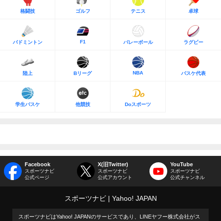
格闘技
ゴルフ
テニス
卓球
F1
バドミントン
バレーボール
ラグビー
NBA
陸上
Bリーグ
バスケ代表
学生バスケ
他競技
Doスポーツ
Facebook
X(旧Twitter)
YouTube
スポーツナビ
スポーツナビ
スポーツナビ
公式ページ
公式アカウント
公式チャンネル
スポーツナビ
Yahoo! JAPAN
スポーツナビはYahoo! JAPANのサービスであり、LINEヤフー株式会社がス