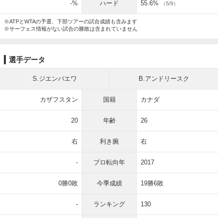
-%
ハード
55.6%
（5/9）
※ATPとWTAの予選、下部ツアーの試合成績も含みます
※サーフェス情報がない試合の勝敗は含まれていません
選手データ
S.ジエンバエワ
B.アンドリースク
カザフスタン
国籍
カナダ
20
年齢
26
右
利き腕
右
-
プロ転向年
2017
0勝0敗
今季成績
19勝6敗
-
ランキング
130