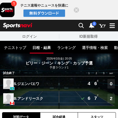
テニス速報やニュースを快適に
閉じる
スポーツナビ
検索
通知
i
ログイン
ID新規取得
テニストップ
日程・結果
ランキング
選手情報・検索
動
2026/4/10(金) 20:05
ビリー・ジーン・キング・カップ予選
予選ラウンド1
試合終了
1
2
3
set
4
4
6
0
S.ジエンバエワ
7
6
7
2
B.アンドリースク
対戦データ
試合経過
スタッツ