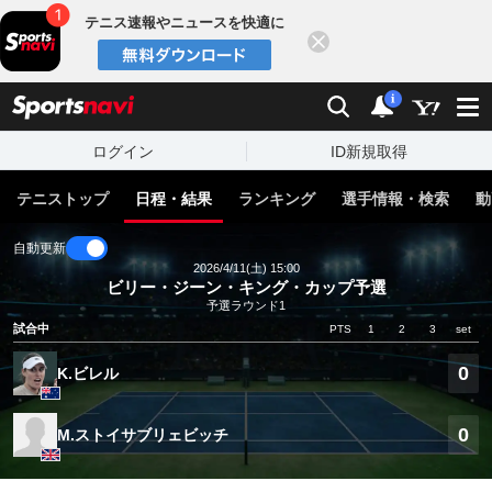
テニス速報やニュースを快適に
閉じる
スポーツナビ
検索
通知
i
ログイン
ID新規取得
テニストップ
日程・結果
ランキング
選手情報・検索
動
自動更新
2026/4/11(土) 15:00
ビリー・ジーン・キング・カップ予選
予選ラウンド1
試合中
PTS
1
2
3
set
0
K.ビレル
0
M.ストイサブリェビッチ