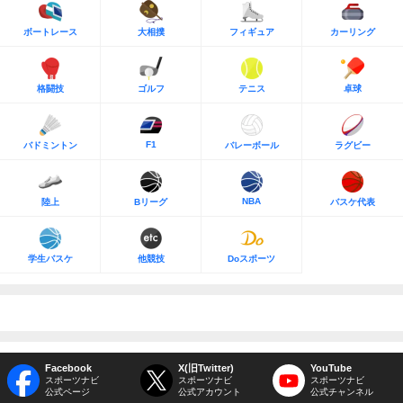
ボートレース
大相撲
フィギュア
カーリング
格闘技
ゴルフ
テニス
卓球
F1
バドミントン
バレーボール
ラグビー
NBA
陸上
Bリーグ
バスケ代表
学生バスケ
他競技
Doスポーツ
Facebook
X(旧Twitter)
YouTube
スポーツナビ
スポーツナビ
スポーツナビ
公式ページ
公式アカウント
公式チャンネル