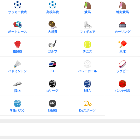
サッカー代表
高校年代
競馬
地方競馬
ボートレース
大相撲
フィギュア
カーリング
格闘技
ゴルフ
テニス
卓球
F1
バドミントン
バレーボール
ラグビー
NBA
陸上
Bリーグ
バスケ代表
学生バスケ
他競技
Doスポーツ