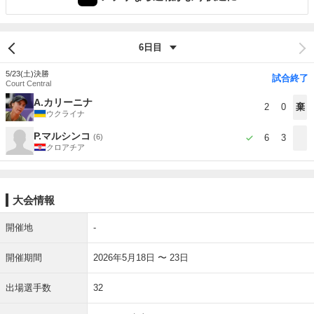
5/23(土)
決勝
試合終了
Court Central
A.カリーニナ
2
0
棄
ウクライナ
P.マルシンコ
(6)
6
3
クロアチア
大会情報
開催地
-
開催期間
2026年5月18日 〜 23日
出場選手数
32