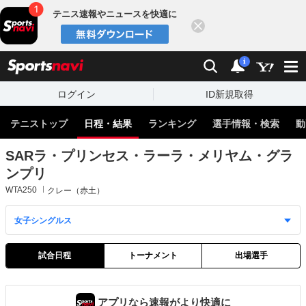
テニス速報やニュースを快適に
閉じる
スポーツナビ
検索
通知
i
ログイン
ID新規取得
テニストップ
日程・結果
ランキング
選手情報・検索
動
SARラ・プリンセス・ラーラ・メリヤム・グラ
ンプリ
WTA250
クレー（赤土）
試合日程
トーナメント
出場選手
アプリなら速報がより快適に