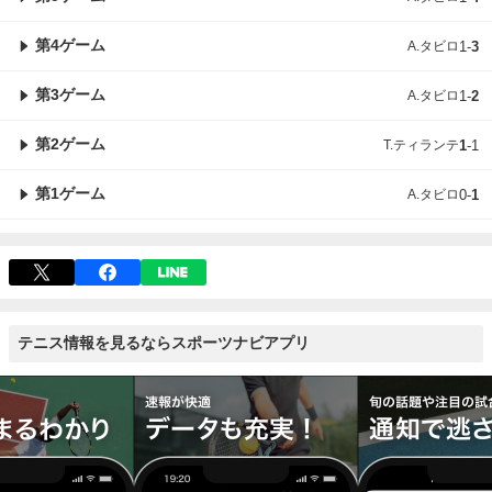
第4ゲーム
A.タビロ
1
-
3
第3ゲーム
A.タビロ
1
-
2
第2ゲーム
T.ティランテ
1
-
1
第1ゲーム
A.タビロ
0
-
1
テニス情報を見るならスポーツナビアプリ