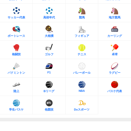
サッカー代表
高校年代
競馬
地方競馬
ボートレース
大相撲
フィギュア
カーリング
格闘技
ゴルフ
テニス
卓球
F1
バドミントン
バレーボール
ラグビー
NBA
陸上
Bリーグ
バスケ代表
学生バスケ
他競技
Doスポーツ