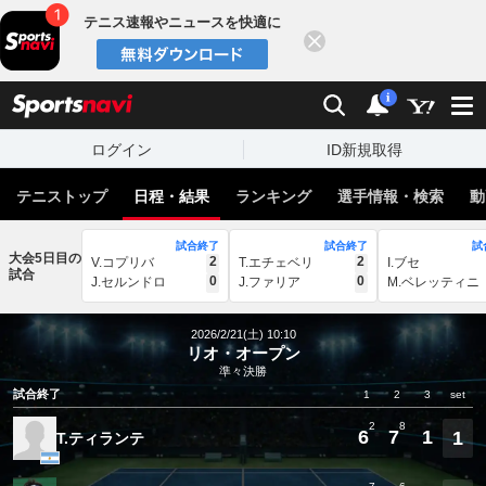
テニス速報やニュースを快適に
閉じる
スポーツナビ
検索
通知
i
ログイン
ID新規取得
テニストップ
日程・結果
ランキング
選手情報・検索
動
試合終了
試合終了
試
大会5日目の
2
2
V.コプリバ
T.エチェベリ
I.ブセ
試合
0
0
J.セルンドロ
J.ファリア
M.ベレッティニ
2026/2/21(土) 10:10
リオ・オープン
準々決勝
試合終了
1
2
3
set
2
8
6
7
1
1
T.ティランテ