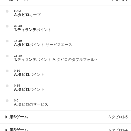
GAME
A.タビロ
キープ
30
-
40
T.ティランテ
ポイント
15
-
40
A.タビロ
ポイント サービスエース
15
-
30
T.ティランテ
ポイント A.タビロのダブルフォルト
0
-
30
A.タビロ
ポイント
0
-
15
A.タビロ
ポイント
0
-
0
A.タビロのサービス
第6ゲーム
A.タビロ
1
-
5
第5ゲーム
A.タビロ
1
-
4