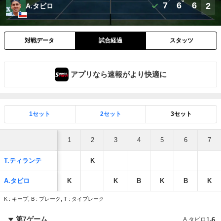
7
6
7
6
6
2
A.タビロ
対戦データ
試合経過
スタッツ
アプリなら速報がより快適に
1セット
2セット
3セット
1
2
3
4
5
6
7
T.ティランテ
K
A.タビロ
K
K
B
K
B
K
K : キープ, B : ブレーク, T : タイブレーク
第7ゲーム
A.タビロ
1
-
6