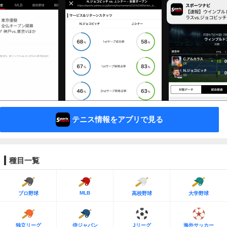
テニス情報をアプリで見る
種目一覧
MLB
プロ野球
高校野球
大学野球
独立リーグ
侍ジャパン
Jリーグ
海外サッカー