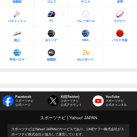
格闘技
ゴルフ
テニス
卓球
F1
バドミントン
バレーボール
ラグビー
NBA
陸上
Bリーグ
バスケ代表
学生バスケ
他競技
Doスポーツ
Facebook
X(旧Twitter)
YouTube
スポーツナビ
スポーツナビ
スポーツナビ
公式ページ
公式アカウント
公式チャンネル
スポーツナビ
Yahoo! JAPAN
スポーツナビはYahoo! JAPANのサービスであり、LINEヤフー株式会社がス
ポーツナビ株式会社と協力して運営しています。