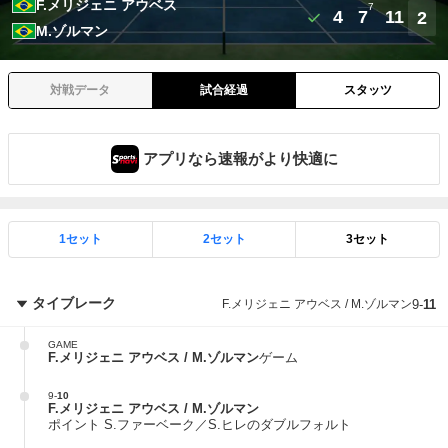
F.メリジェニ アウベス
7
4
7
11
2
M.ゾルマン
対戦データ
試合経過
スタッツ
アプリなら速報がより快適に
1セット
2セット
3セット
タイブレーク
F.メリジェニ アウベス / M.ゾルマン
9
-
11
GAME
F.メリジェニ アウベス / M.ゾルマン
ゲーム
9
-
10
F.メリジェニ アウベス / M.ゾルマン
ポイント S.ファーベーク／S.ヒレのダブルフォルト