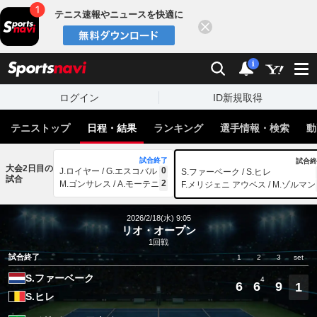
テニス速報やニュースを快適に
閉じる
スポーツナビ
検索
通知
i
ログイン
ID新規取得
テニストップ
日程・結果
ランキング
選手情報・検索
動
試合終了
試合終
大会2日目の
0
J.ロイヤー / G.エスコバル
S.ファーベーク / S.ヒレ
試合
2
M.ゴンサレス / A.モーテニ
F.メリジェニ アウベス / M.ゾルマン
2026/2/18(水) 9:05
リオ・オープン
1回戦
試合終了
1
2
3
set
S.ファーベーク
4
6
6
9
1
S.ヒレ