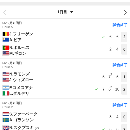
6/23(月)
1回戦
試合終了
Court 5
J.フリーゲン
6
6
2
A.ビア
N.ボルヘス
2
4
0
M.ギロン
6/23(月)
1回戦
試合終了
Court 5
N.ラモンズ
7
5
7
5
1
J.ウィズロー
F.コメスアナ
5
7
6
10
2
L.ダルデリ
6/23(月)
1回戦
試合終了
Court 2
S.ファーベーク
3
4
0
A.ゴランソン
N.スクプスキ
(2)
6
6
2