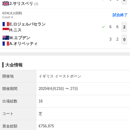
J.サリスベリ
(2)
6/24(火)
1回戦
試合終了
Court 4
E.ロジェルバセラン
6
6
2
H.ニス
M.エブデン
3
2
0
A.オリベッティ
大会情報
開催地
イギリス イーストボーン
開催期間
2025年6月23日 〜 27日
出場組数
16
コート
芝
賞金総額
€756,875