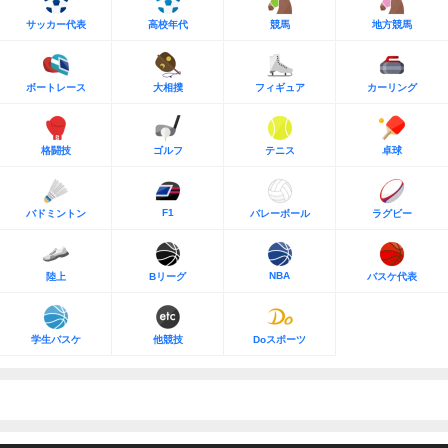
サッカー代表
高校年代
競馬
地方競馬
ボートレース
大相撲
フィギュア
カーリング
格闘技
ゴルフ
テニス
卓球
F1
バドミントン
バレーボール
ラグビー
NBA
陸上
Bリーグ
バスケ代表
学生バスケ
他競技
Doスポーツ