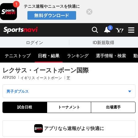
テニス速報やニュースを快適に
閉じる
スポーツナビ
検索
通知
i
ログイン
ID新規取得
テニストップ
日程・結果
ランキング
選手情報・検索
動
レクサス・イーストボーン国際
ATP250
イギリス イーストボーン
芝
試合日程
トーナメント
出場選手
アプリなら速報がより快適に