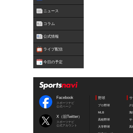
ニュース
コラム
公式情報
ライブ配信
今日の予定
Facebook
野球
サ
スポーツナビ
プロ野球
J
公式ページ
MLB
海
X（旧Twitter）
高校野球
サ
スポーツナビ
公式アカウント
大学野球
高