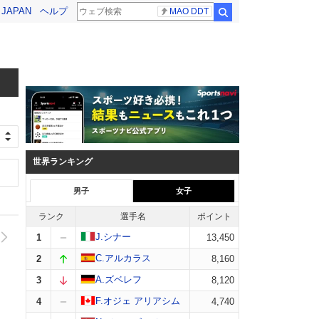
! JAPAN
ヘルプ
MAO DDT
検索
世界ランキング
男子
女子
ランク
選手名
ポイント
J.シナー
1
13,450
C.アルカラス
2
8,160
A.ズベレフ
3
8,120
F.オジェ アリアシム
4
4,740