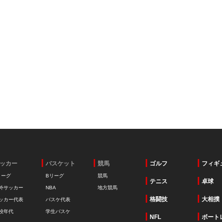
ッカー
バスケット
競馬
ゴルフ
フィギ
リーグ
Bリーグ
競馬
テニス
卓球
外サッカー
NBA
地方競馬
格闘技
大相撲
ッカー代表
バスケ代表
校年代
学生バスケ
NFL
ボート