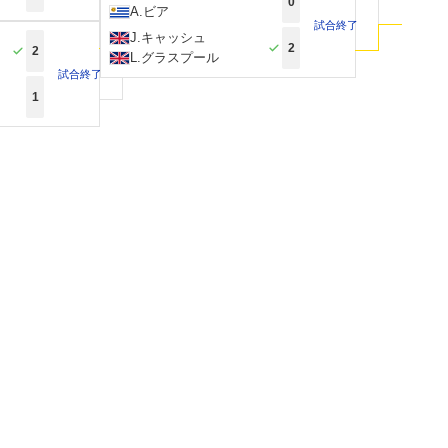
0
A.ビア
試合終了
J.キャッシュ
2
2
L.グラスプール
試合終了
1