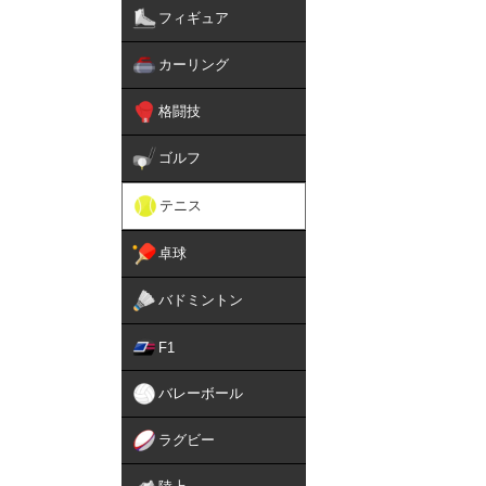
フィギュア
カーリング
格闘技
ゴルフ
テニス
卓球
バドミントン
F1
バレーボール
ラグビー