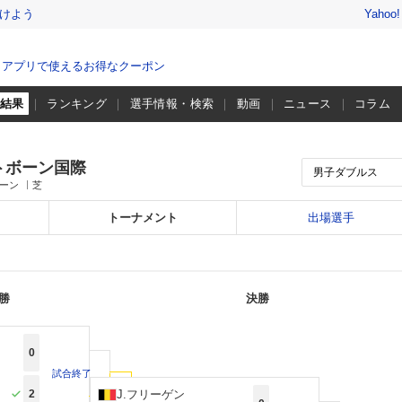
けよう
Yahoo
、アプリで使えるお得なクーポン
・結果
ランキング
選手情報・検索
動画
ニュース
コラム
トボーン国際
ボーン
芝
トーナメント
出場選手
勝
決勝
0
試合終了
2
J.フリーゲン