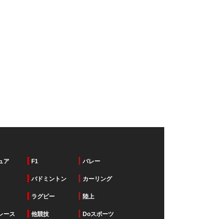
ュア
F1
バレー
バドミントン
カーリング
ラグビー
陸上
レース
他競技
Doスポーツ