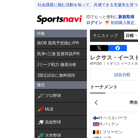
社会課題に挑む活動を知って、共感できる支援先を見つ
IDでもっと便利に
新規取得
ログイン
初回購入限定
特集
テニストップ
日程
燕OB 競馬予想挑む/PR
髙津×三浦 監督対談/PR
レクサス・イース
ATP250
イギリス イースト
Jリーグ戦力 徹底分析
試合日程
J国立試合に無料招待
種目
トーナメント
プロ野球
準決
MLB
H.ヘリエバーラ
高校野球
H.パッテン
J.フリーゲン
大学野球