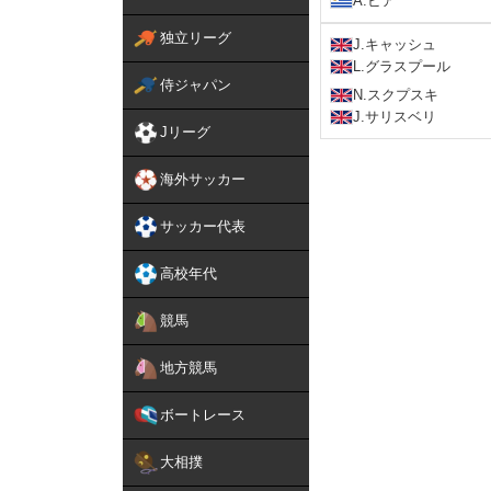
A.ビア
独立リーグ
J.キャッシュ
L.グラスプール
侍ジャパン
N.スクプスキ
J.サリスベリ
Jリーグ
海外サッカー
サッカー代表
高校年代
競馬
地方競馬
ボートレース
大相撲