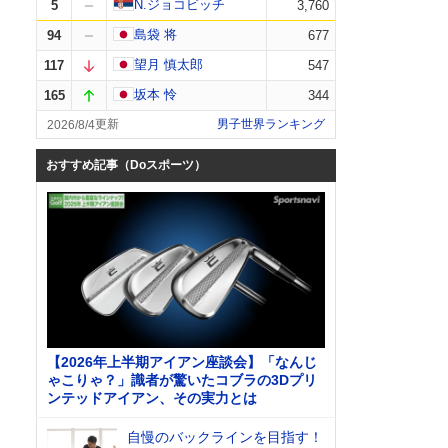
N.ジョコビッチ
5
3,760
島袋 将
94
677
望月 慎太郎
117
547
坂本 怜
165
344
男子世界ランキング
2026/8/4
おすすめ記事（Doスポーツ）
【2026年上半期アイアン座談会】「なんじ
ゃこりゃ？」識者が驚いたコブラの3Dプリ
ンテッドアイアン、その実力とは
自慢のバックラインを目指す！