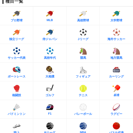
種目一覧
MLB
プロ野球
高校野球
大学野球
独立リーグ
侍ジャパン
Jリーグ
海外サッカー
サッカー代表
高校年代
競馬
地方競馬
ボートレース
大相撲
フィギュア
カーリング
格闘技
ゴルフ
テニス
卓球
F1
バドミントン
バレーボール
ラグビー
NBA
陸上
Bリーグ
バスケ代表