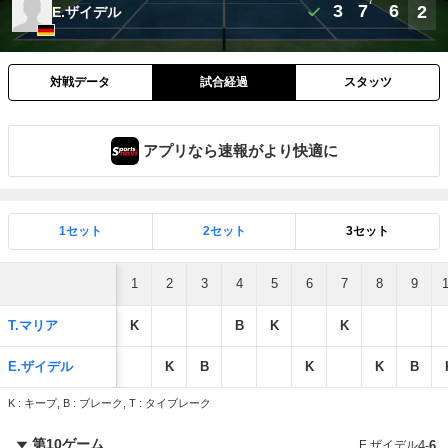
7
3
7
6
2
E.ザイデル
対戦データ
試合経過
スタッツ
アプリなら速報がより快適に
1セット
2セット
3セット
1
2
3
4
5
6
7
8
9
T.マリア
K
B
K
K
E.ザイデル
K
B
K
K
B
K : キープ, B : ブレーク, T : タイブレーク
第10ゲーム
E.ザイデル
4
-
6