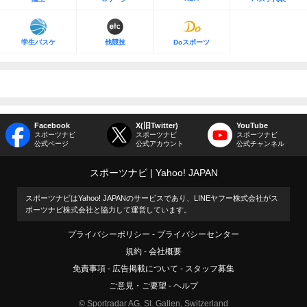
学生バスケ
他競技
Doスポーツ
Facebook
X(旧Twitter)
YouTube
スポーツナビ
スポーツナビ
スポーツナビ
公式ページ
公式アカウント
公式チャンネル
スポーツナビ
Yahoo! JAPAN
スポーツナビはYahoo! JAPANのサービスであり、LINEヤフー株式会社がス
ポーツナビ株式会社と協力して運営しています。
プライバシーポリシー
プライバシーセンター
規約
会社概要
免責事項
広告掲載について
スタッフ募集
ご意見・ご要望
ヘルプ
© Sportradar AG, St. Gallen, Switzerland