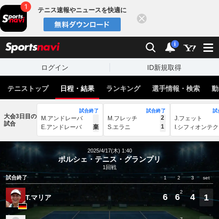
テニス速報やニュースを快適に
閉じる
スポーツナビ
検索
通知
i
ログイン
ID新規取得
テニストップ
日程・結果
ランキング
選手情報・検索
動
試合終了
試合終了
試
大会3日目の
2
M.アンドレーバ
M.フレッチ
J.フェット
試合
1
E.アンドレーバ
棄
S.エラニ
I.シフィオンテク
2025/4/17(木) 1:40
ポルシェ・テニス・グランプリ
1回戦
試合終了
1
2
3
set
2
6
6
4
1
T.マリア