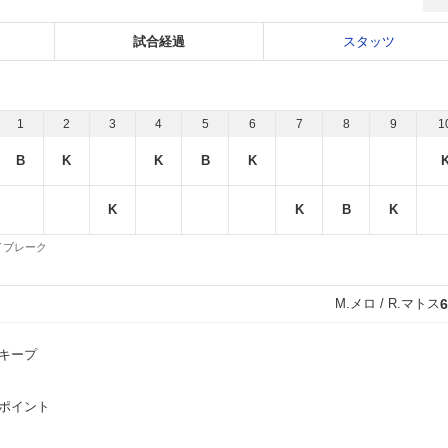
試合経過
スタッツ
1
2
3
4
5
6
7
8
9
1
B
K
K
B
K
K
K
B
K
 タイブレーク
M.メロ / R.マトス
6
キープ
ポイント