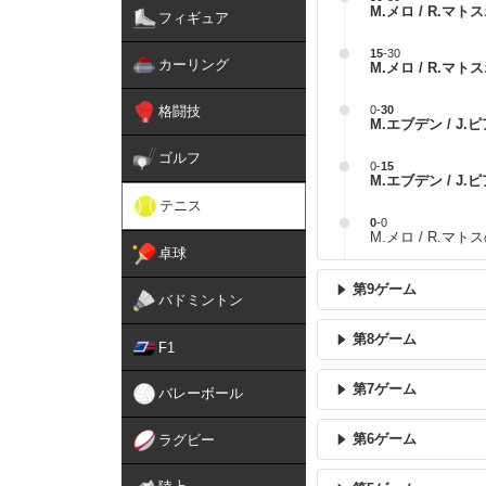
M.メロ / R.マトス
フィギュア
15
-
30
カーリング
M.メロ / R.マトス
格闘技
0
-
30
M.エブデン / J.
ゴルフ
0
-
15
M.エブデン / J.
テニス
0
-
0
M.メロ / R.マ
卓球
第9ゲーム
バドミントン
第8ゲーム
F1
第7ゲーム
バレーボール
第6ゲーム
ラグビー