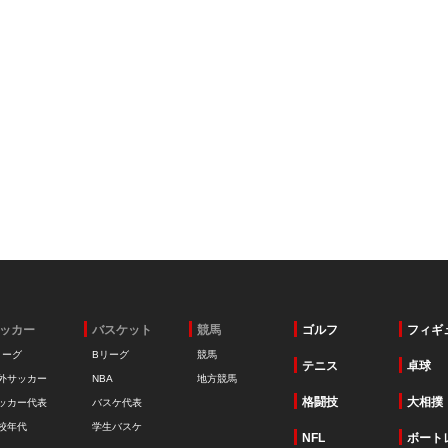
ッカー
バスケット
競馬
ゴルフ
フィギ
リーグ
Bリーグ
競馬
テニス
卓球
外サッカー
NBA
地方競馬
格闘技
大相撲
ッカー代表
バスケ代表
校年代
学生バスケ
NFL
ボート