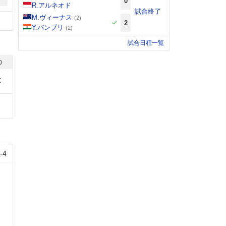
0
R.アルネオド
試合終了
M.ヴィーナス
(2)
2
Y.バンブリ
(2)
試合日程一覧
0
K
-
4