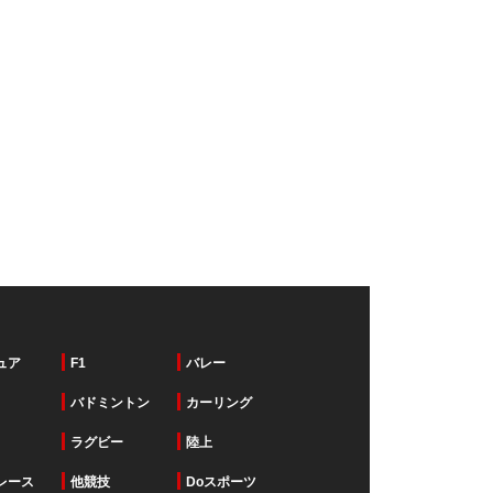
ュア
F1
バレー
バドミントン
カーリング
ラグビー
陸上
レース
他競技
Doスポーツ