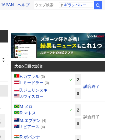
! JAPAN
ヘルプ
ギランバレー症候群
検索
大会5日目の試合
F.カブラル
(3)
2
L.ミードラー
(3)
試合終了
J.ジェリンスキ
0
J.ウィズロー
M.メロ
t
2
R.マトス
試合終了
2
M.エブデン
(4)
0
J.ピアース
(4)
0
R.ボパンナ