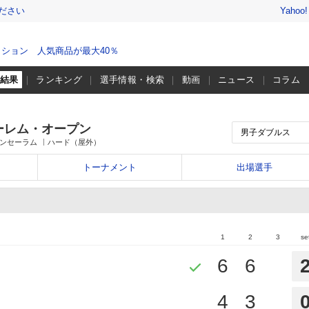
ださい
Yahoo
ション 人気商品が最大40％
・結果
ランキング
選手情報・検索
動画
ニュース
コラム
ーレム・オープン
トンセーラム
ハード（屋外）
トーナメント
出場選手
1
2
3
se
6
6
4
3