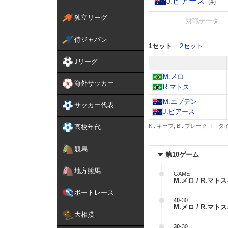
J.ピアース
(4)
独立リーグ
対戦データ
侍ジャパン
1セット
2セット
Jリーグ
M.メロ
海外サッカー
R.マトス
M.エブデン
サッカー代表
J.ピアース
K : キープ, B : ブレーク, T :
高校年代
競馬
第10ゲーム
地方競馬
GAME
M.メロ / R.マトス
ボートレース
40
-
30
M.メロ / R.マトス
大相撲
30
-
30