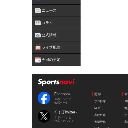
ニュース
コラム
公式情報
ライブ配信
今日の予定
Facebook
野球
サ
スポーツナビ
プロ野球
J
公式ページ
MLB
海
X（旧Twitter）
高校野球
サ
スポーツナビ
公式アカウント
大学野球
高