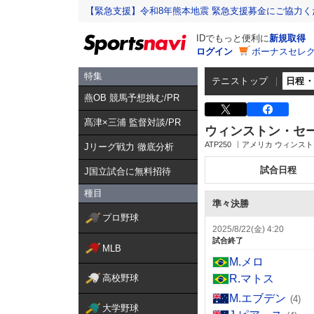
【緊急支援】令和8年熊本地震 緊急支援募金にご協力く
IDでもっと便利に
新規取得
ログイン
ボーナスセレク
特集
テニストップ
日程
燕OB 競馬予想挑む/PR
髙津×三浦 監督対談/PR
ウィンストン・セ
ATP250
アメリカ ウィンス
Jリーグ戦力 徹底分析
試合日程
J国立試合に無料招待
種目
準々決勝
プロ野球
2025/8/22(金) 4:20
試合終了
MLB
M.メロ
高校野球
R.マトス
M.エブデン
(4)
大学野球