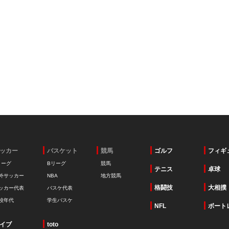
ッカー
バスケット
競馬
ゴルフ
フィギ
リーグ
Bリーグ
競馬
テニス
卓球
外サッカー
NBA
地方競馬
格闘技
大相撲
ッカー代表
バスケ代表
校年代
学生バスケ
NFL
ボート
イブ
toto