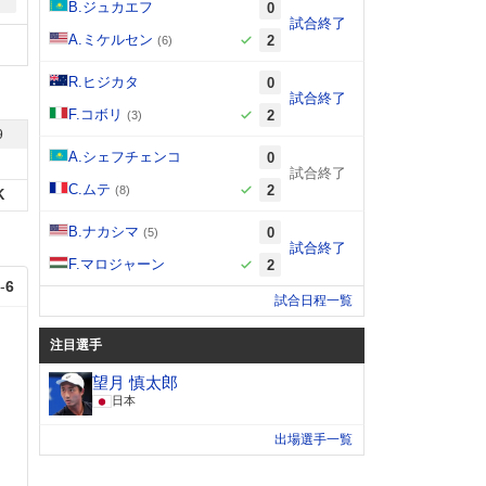
B.ジュカエフ
0
試合終了
A.ミケルセン
2
(6)
R.ヒジカタ
0
試合終了
F.コボリ
2
(3)
9
A.シェフチェンコ
0
試合終了
C.ムテ
2
(8)
K
B.ナカシマ
0
(5)
試合終了
F.マロジャーン
2
-
6
試合日程一覧
注目選手
望月 慎太郎
日本
出場選手一覧