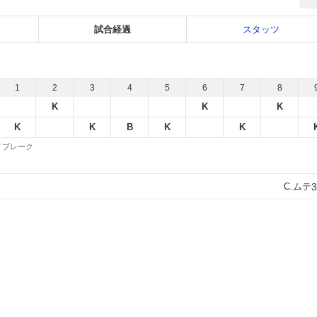
試合経過
スタッツ
1
2
3
4
5
6
7
8
K
K
K
K
K
B
K
K
 タイブレーク
C.ムテ
3