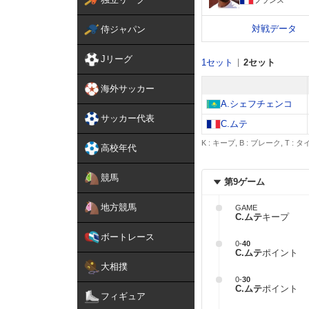
対戦データ
侍ジャパン
Jリーグ
1セット
2セット
海外サッカー
A.シェフチェンコ
サッカー代表
C.ムテ
K : キープ, B : ブレーク, T :
高校年代
競馬
第9ゲーム
地方競馬
GAME
C.ムテ
キープ
ボートレース
0
-
40
C.ムテ
ポイント
大相撲
0
-
30
C.ムテ
ポイント
フィギュア