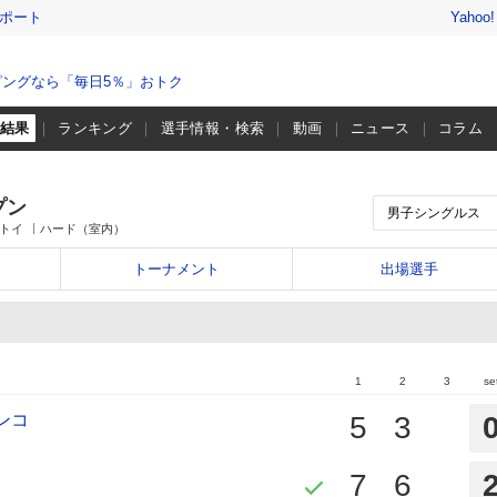
レポート
Yahoo
ングなら「毎日5％」おトク
・結果
ランキング
選手情報・検索
動画
ニュース
コラム
プン
マトイ
ハード（室内）
トーナメント
出場選手
1
2
3
se
ンコ
5
3
7
6