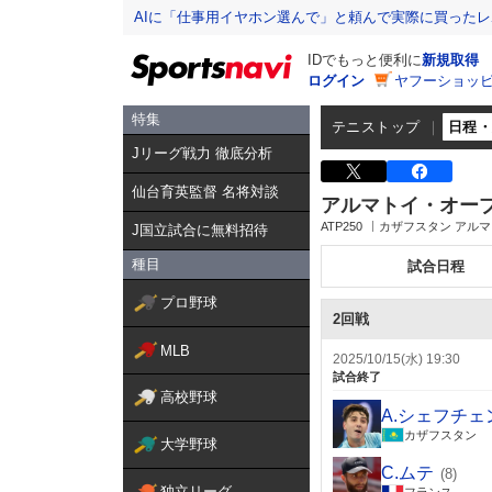
AIに「仕事用イヤホン選んで」と頼んで実際に買った
IDでもっと便利に
新規取得
ログイン
ヤフーショッピ
特集
テニストップ
日程
Jリーグ戦力 徹底分析
仙台育英監督 名将対談
アルマトイ・オー
ATP250
カザフスタン アル
J国立試合に無料招待
種目
試合日程
プロ野球
2回戦
MLB
2025/10/15(水) 19:30
試合終了
高校野球
A.シェフチェ
カザフスタン
大学野球
C.ムテ
(8)
独立リーグ
フランス