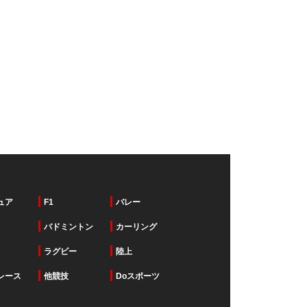
ュア
F1
バレー
バドミントン
カーリング
ラグビー
陸上
レース
他競技
Doスポーツ