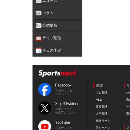
ニュース
コラム
公式情報
ライブ配信
今日の予定
Facebook
野球
サ
スポーツナビ
プロ野球
J
公式ページ
MLB
海
X（旧Twitter）
高校野球
サ
スポーツナビ
公式アカウント
大学野球
高
独立リーグ
YouTube
ラ
スポーツナビ
侍ジャパン