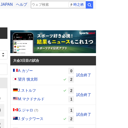
! JAPAN
ヘルプ
時之栖
検索
大会3日目の試合
A.カゾー
0
試合終了
望月 慎太郎
2
J.ストルフ
2
試合終了
t
M.マクドナルド
1
0
G.ジャロ
1
(7)
試合終了
J.ダックワース
2
2