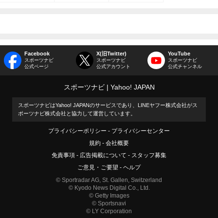
Facebook
X(旧Twitter)
YouTube
スポーツナビ
スポーツナビ
スポーツナビ
公式ページ
公式アカウント
公式チャンネル
スポーツナビ
Yahoo! JAPAN
スポーツナビはYahoo! JAPANのサービスであり、LINEヤフー株式会社がス
ポーツナビ株式会社と協力して運営しています。
プライバシーポリシー
プライバシーセンター
規約
会社概要
免責事項
広告掲載について
スタッフ募集
ご意見・ご要望
ヘルプ
© Sportradar AG, St. Gallen, Switzerland
© Kyodo News Digital Co., Ltd.
© Getty Images
© Sportsnavi
© LY Corporation