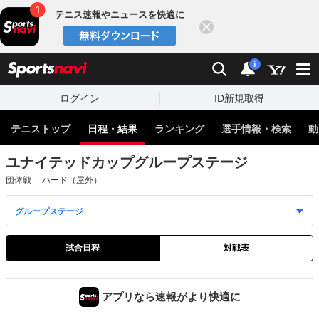
テニス速報やニュースを快適に
閉じる
スポーツナビ
検索
通知
i
ログイン
ID新規取得
テニストップ
日程・結果
ランキング
選手情報・検索
動
ユナイテッドカップグループステージ
団体戦
ハード（屋外）
試合日程
対戦表
アプリなら速報がより快適に