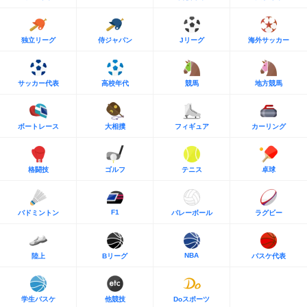
独立リーグ
侍ジャパン
Jリーグ
海外サッカー
サッカー代表
高校年代
競馬
地方競馬
ボートレース
大相撲
フィギュア
カーリング
格闘技
ゴルフ
テニス
卓球
F1
バドミントン
バレーボール
ラグビー
NBA
陸上
Bリーグ
バスケ代表
学生バスケ
他競技
Doスポーツ