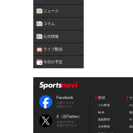
ニュース
コラム
公式情報
ライブ配信
今日の予定
Facebook
野球
サ
スポーツナビ
プロ野球
J
公式ページ
MLB
海
X（旧Twitter）
高校野球
サ
スポーツナビ
公式アカウント
大学野球
高