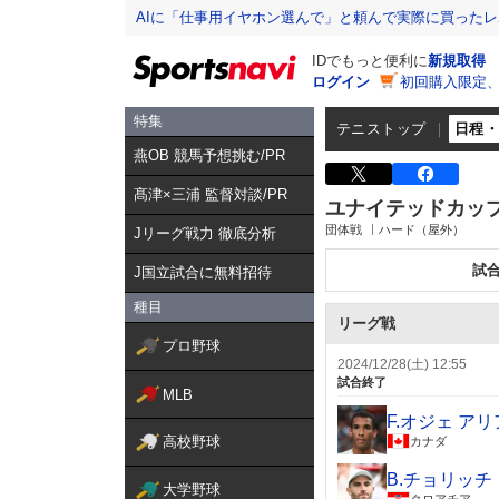
AIに「仕事用イヤホン選んで」と頼んで実際に買った
IDでもっと便利に
新規取得
ログイン
初回購入限定
特集
テニストップ
日程
燕OB 競馬予想挑む/PR
髙津×三浦 監督対談/PR
ユナイテッドカッ
団体戦
ハード（屋外）
Jリーグ戦力 徹底分析
試
J国立試合に無料招待
種目
リーグ戦
プロ野球
2024/12/28(土) 12:55
試合終了
MLB
F.オジェ ア
高校野球
カナダ
B.チョリッチ
大学野球
クロアチア