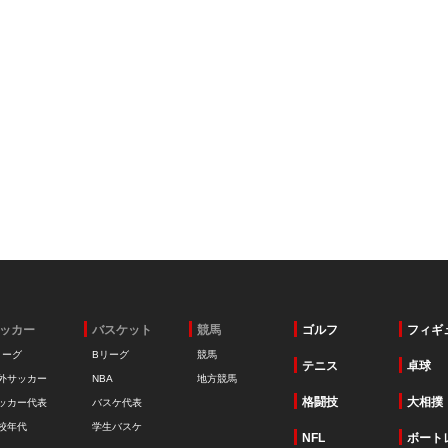
ッカー
バスケット
競馬
ゴルフ
フィギ
リーグ
Bリーグ
競馬
テニス
卓球
外サッカー
NBA
地方競馬
格闘技
大相撲
ッカー代表
バスケ代表
校年代
学生バスケ
NFL
ボート