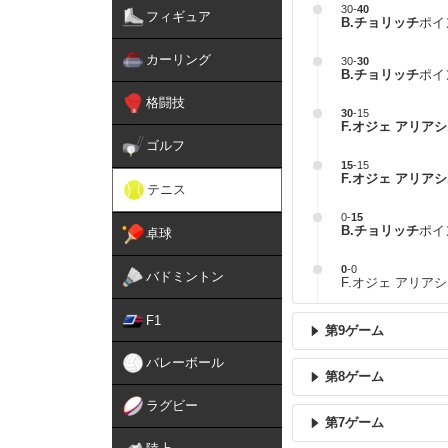
30
-
40
フィギュア
B.チョリッチ
ポイ
カーリング
30
-
30
B.チョリッチ
ポイ
格闘技
30
-
15
F.オジェ アリア
ゴルフ
15
-
15
F.オジェ アリア
テニス
0
-
15
B.チョリッチ
ポイ
卓球
0
-
0
バドミントン
F.オジェ アリア
F1
第9ゲーム
バレーボール
第8ゲーム
ラグビー
第7ゲーム