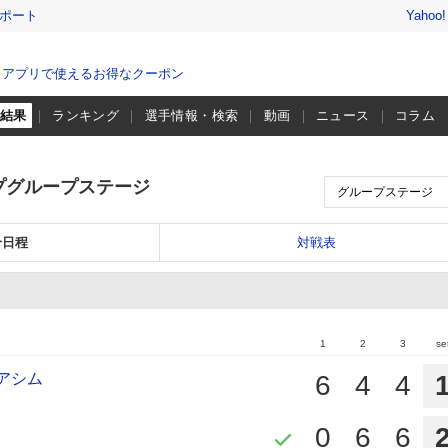
レポート
Yahoo
、アプリで使えるお得なクーポン
・結果
ランキング
選手情報・検索
動画
ニュース
コラム
プグループステージ
合日程
対戦表
1
2
3
se
リアシム
6
4
4
0
6
6