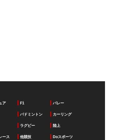
ュア
F1
バレー
バドミントン
カーリング
ラグビー
陸上
レース
他競技
Doスポーツ