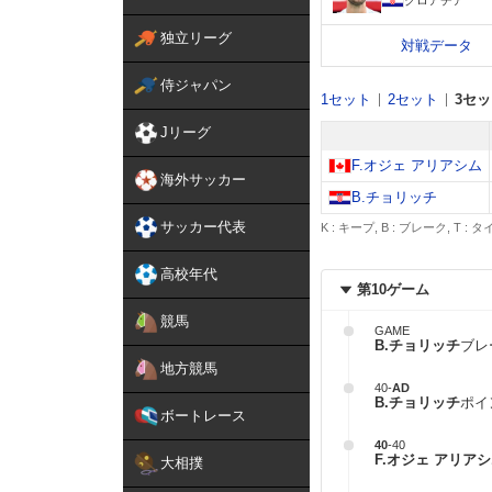
独立リーグ
対戦データ
侍ジャパン
1セット
2セット
3セ
Jリーグ
F.オジェ アリアシム
海外サッカー
B.チョリッチ
サッカー代表
K : キープ, B : ブレーク, T :
高校年代
第10ゲーム
競馬
GAME
B.チョリッチ
ブレ
地方競馬
40
-
AD
B.チョリッチ
ポイ
ボートレース
40
-
40
F.オジェ アリア
大相撲