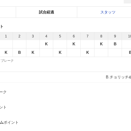
試合経過
スタッツ
ット
1
2
3
4
5
6
7
8
9
1
K
K
K
B
K
B
K
K
K
 タイブレーク
B.チョリッチ
4
ーク
ント
シム
ポイント