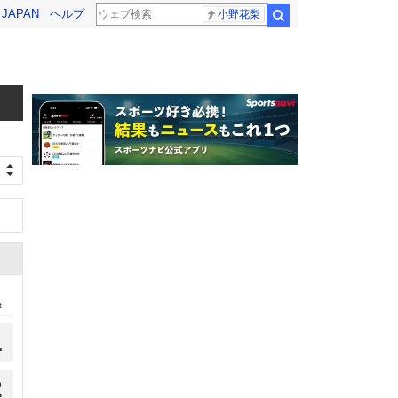
! JAPAN
ヘルプ
小野花梨
検索
t
1
2