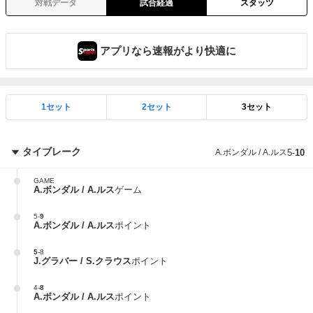
対戦データ
試合経過
スタッツ
アプリなら速報がより快適に
1セット
2セット
3セット
タイブレーク
A.ボンダル / A.ルス
5
-
10
GAME
A.ボンダル / A.ルス
ゲーム
5
-
9
A.ボンダル / A.ルス
ポイント
5
-
8
J.グラバー / S.クラウス
ポイント
4
-
8
A.ボンダル / A.ルス
ポイント