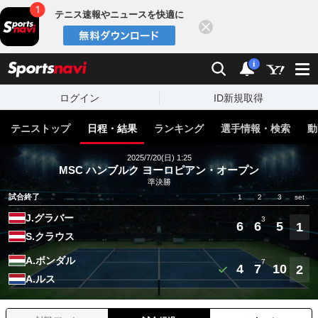
テニス速報やニュースを快適に
閉じる
スポーツナビ
検索
通知
i
ログイン
ID新規取得
テニストップ
日程・結果
ランキング
選手情報・検索
動
2025/7/20(日) 1:25
MSC ハンブルク ヨーロピアン・オープン
準決勝
試合終了
1
2
3
set
J.グラバー
3
6
6
5
1
S.クラウス
A.ボンダル
7
4
7
10
2
A.ルス