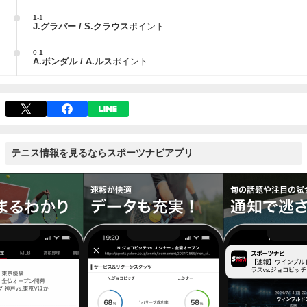
1
-
1
J.グラバー / S.クラウス
ポイント
0
-
1
A.ボンダル / A.ルス
ポイント
テニス情報を見るならスポーツナビアプリ