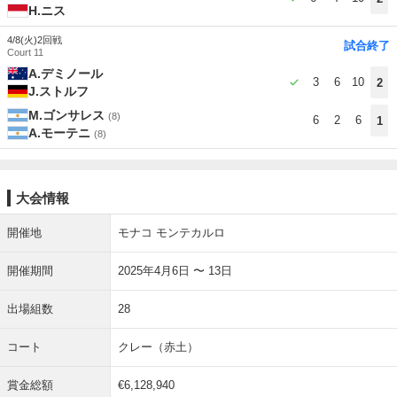
H.ニス
4/8(火)
2回戦
試合終了
Court 11
A.デミノール
3
6
10
2
J.ストルフ
M.ゴンサレス
(8)
6
2
6
1
A.モーテニ
(8)
大会情報
開催地
モナコ モンテカルロ
開催期間
2025年4月6日 〜 13日
出場組数
28
コート
クレー（赤土）
賞金総額
€6,128,940