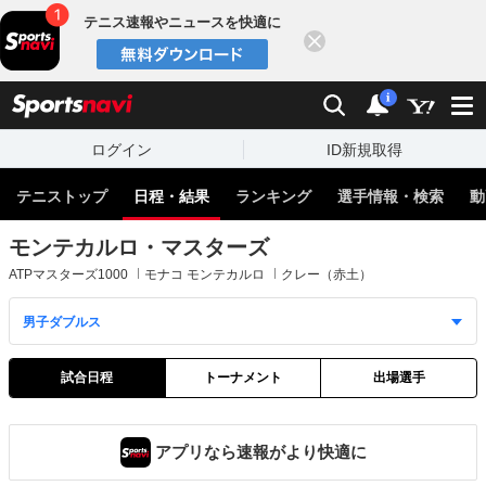
テニス速報やニュースを快適に
閉じる
スポーツナビ
検索
通知
i
ログイン
ID新規取得
テニストップ
日程・結果
ランキング
選手情報・検索
動
モンテカルロ・マスターズ
ATPマスターズ1000
モナコ モンテカルロ
クレー（赤土）
試合日程
トーナメント
出場選手
アプリなら速報がより快適に