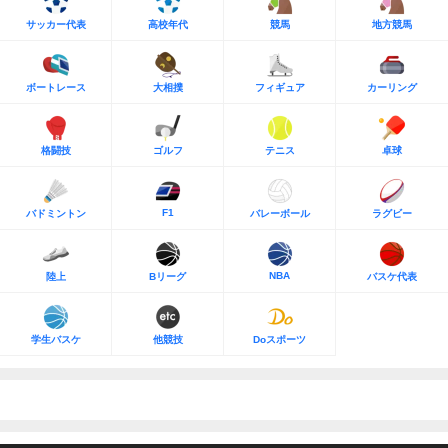
サッカー代表
高校年代
競馬
地方競馬
ボートレース
大相撲
フィギュア
カーリング
格闘技
ゴルフ
テニス
卓球
F1
バドミントン
バレーボール
ラグビー
NBA
陸上
Bリーグ
バスケ代表
学生バスケ
他競技
Doスポーツ