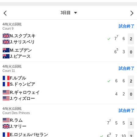
4/8(火)
1回戦
試合終了
Court 9
N.スクプスキ
7
7
6
2
J.サリスベリ
M.エブデン
5
6
3
0
J.ピアース
4/8(火)
1回戦
試合終了
Court 11
F.ルブル
6
6
2
S.ドゥンビア
R.ギャロウェイ
4
2
0
J.ウィズロー
4/9(水)
1回戦
試合終了
Court Des Princes
R.ラム
7
7
5
5
1
J.マリー
E.ロジェルバセラン
3
6
7
10
2