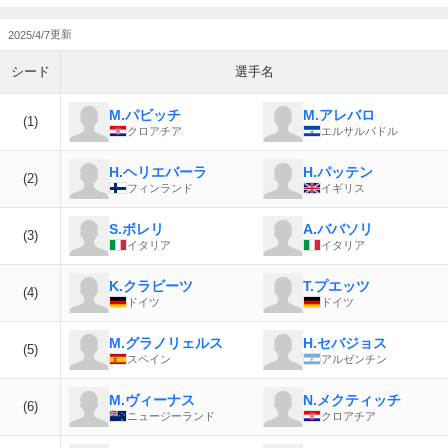
2025/4/7
シード
選手名
M.パビッチ
M.アレバロ
(1)
クロアチア
エルサルバドル
H.ヘリエバーラ
H.パッテン
(2)
フィンランド
イギリス
S.ボレリ
A.ババソリ
(3)
イタリア
イタリア
K.クラビーツ
T.プエッツ
(4)
ドイツ
ドイツ
M.グラノリェルス
H.セバジョス
(5)
スペイン
アルゼンチン
M.ヴィーナス
N.メクティッチ
(6)
ニュージーランド
クロアチア