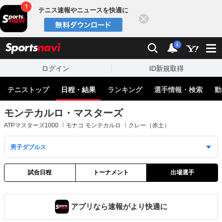
テニス速報やニュースを快適に
閉じる
スポーツナビ
検索
通知
i
ログイン
ID新規取得
テニストップ
日程・結果
ランキング
選手情報・検索
動
モンテカルロ・マスターズ
ATPマスターズ1000
モナコ モンテカルロ
クレー（赤土）
試合日程
トーナメント
出場選手
アプリなら速報がより快適に