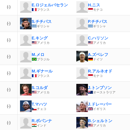
E.ロジェルバセラン
H.ニス
(-)
フランス
モナコ
S.チチパス
P.チチパス
(-)
ギリシャ
ギリシャ
E.キング
C.ハリソン
(-)
アメリカ
アメリカ
M.メロ
A.ズベレフ
(-)
ブラジル
ドイツ
M.ギナール
R.アルネオド
(-)
フランス
モナコ
S.コルダ
J.トンプソン
(-)
アメリカ
オーストラリア
T.マハツ
J.ドレーパー
(-)
チェコ
イギリス
R.ボパンナ
B.シェルトン
(-)
インド
アメリカ