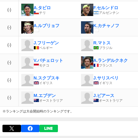
A.タビロ
F.セルンドロ
(-)
チリ
アルゼンチン
A.ルブリョフ
K.カチャノフ
(-)
J.フリーゲン
R.マトス
(-)
ベルギー
ブラジル
V.バチェロット
A.ランデルクネク
(-)
モナコ
フランス
N.スクプスキ
J.サリスベリ
(-)
イギリス
イギリス
M.エブデン
J.ピアース
(-)
オーストラリア
オーストラリア
※ランキングは大会開始時のランキングです。