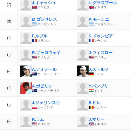
J.キャッシュ
L.グラスプール
(7)
イギリス
イギリス
M.ゴンサレス
A.モーテニ
(8)
アルゼンチン
アルゼンチン
F.ルブル
S.ドゥンビア
(-)
フランス
フランス
R.ギャロウェイ
J.ウィズロー
(-)
アメリカ
アメリカ
A.デミノール
J.ストルフ
(-)
オーストラリア
ドイツ
A.ポピリン
Y.バンブリ
(-)
オーストラリア
インド
J.ジェリンスキ
S.ヒレ
(-)
ポーランド
ベルギー
R.ラム
J.マリー
(-)
アメリカ
イギリス