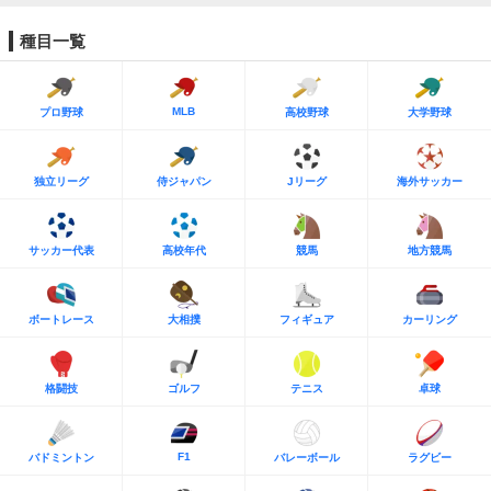
種目一覧
MLB
プロ野球
高校野球
大学野球
独立リーグ
侍ジャパン
Jリーグ
海外サッカー
サッカー代表
高校年代
競馬
地方競馬
ボートレース
大相撲
フィギュア
カーリング
格闘技
ゴルフ
テニス
卓球
F1
バドミントン
バレーボール
ラグビー