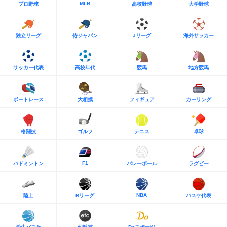
MLB
プロ野球
高校野球
大学野球
独立リーグ
侍ジャパン
Jリーグ
海外サッカー
サッカー代表
高校年代
競馬
地方競馬
ボートレース
大相撲
フィギュア
カーリング
格闘技
ゴルフ
テニス
卓球
F1
バドミントン
バレーボール
ラグビー
NBA
陸上
Bリーグ
バスケ代表