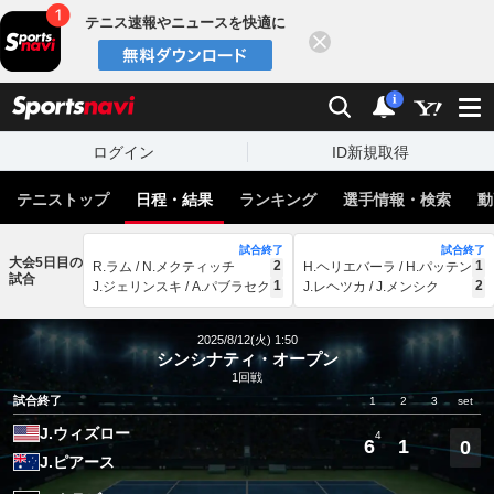
テニス速報やニュースを快適に
閉じる
スポーツナビ
検索
通知
i
ログイン
ID新規取得
テニストップ
日程・結果
ランキング
選手情報・検索
動
試合終了
試合終了
大会5日目の
2
1
R.ラム / N.メクティッチ
H.ヘリエバーラ / H.パッテン
試合
1
2
J.ジェリンスキ / A.パブラセク
J.レヘツカ / J.メンシク
2025/8/12(火) 1:50
シンシナティ・オープン
1回戦
試合終了
1
2
3
set
J.ウィズロー
4
6
1
0
J.ピアース