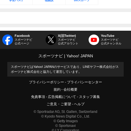
学生バスケ
他競技
Doスポーツ
Facebook
X(旧Twitter)
YouTube
スポーツナビ
スポーツナビ
スポーツナビ
公式ページ
公式アカウント
公式チャンネル
スポーツナビ
Yahoo! JAPAN
スポーツナビはYahoo! JAPANのサービスであり、LINEヤフー株式会社がス
ポーツナビ株式会社と協力して運営しています。
プライバシーポリシー
プライバシーセンター
規約
会社概要
免責事項
広告掲載について
スタッフ募集
ご意見・ご要望
ヘルプ
© Sportradar AG, St. Gallen, Switzerland
© Kyodo News Digital Co., Ltd.
© Getty Images
© Sportsnavi
© LY Corporation