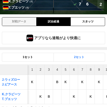
K.クラビーツ
(4)
7
7
6
2
T.プエッツ
(4)
対戦データ
試合経過
スタッツ
アプリなら速報がより快適に
1セット
2セット
1
2
3
4
5
6
7
8
9
J.ウィズロー
K
B
K
K
K
J.ピアース
K.クラビーツ
K
B
K
K
T.プエッツ