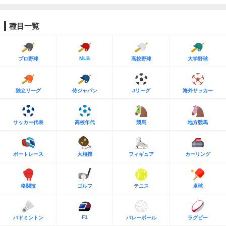
種目一覧
MLB
プロ野球
高校野球
大学野球
独立リーグ
侍ジャパン
Jリーグ
海外サッカー
サッカー代表
高校年代
競馬
地方競馬
ボートレース
大相撲
フィギュア
カーリング
格闘技
ゴルフ
テニス
卓球
F1
バドミントン
バレーボール
ラグビー