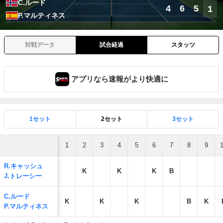
C.ルード
4
6
5
1
P.マルティネス
対戦データ
試合経過
スタッツ
アプリなら速報がより快適に
1セット
2セット
3セット
1
2
3
4
5
6
7
8
9
R.キャッシュ
K
K
K
B
J.トレーシー
C.ルード
K
K
K
B
K
P.マルティネス