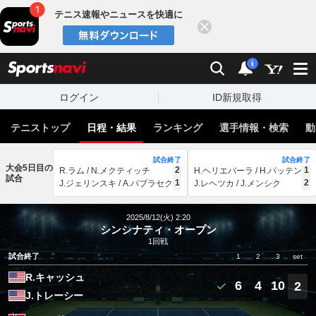
テニス速報やニュースを快適に
閉じる
スポーツナビ
検索
通知
i
ログイン
ID新規取得
テニストップ
日程・結果
ランキング
選手情報・検索
動
試合終了
試合終了
大会5日目の
2
1
R.ラム / N.メクティッチ
H.ヘリエバーラ / H.パッテン
試合
1
2
J.ジェリンスキ / A.パブラセク
J.レヘツカ / J.メンシク
2025/8/12(火) 2:20
シンシナティ・オープン
1回戦
試合終了
1
2
3
set
R.キャッシュ
6
4
10
2
J.トレーシー